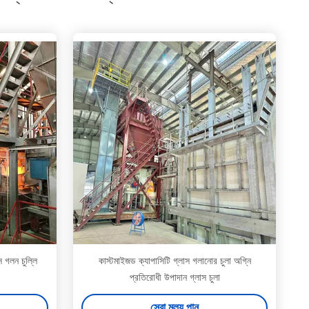
াস গলন চুল্লি
কাস্টমাইজড ক্যাপাসিটি গ্লাস গলানোর চুলা অগ্নি
প্রতিরোধী উপাদান গ্লাস চুলা
সেরা মূল্য পান