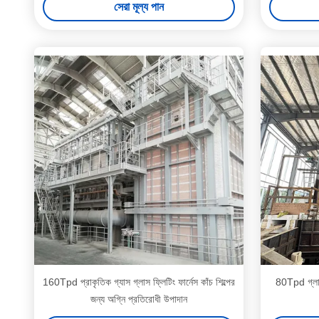
সেরা মূল্য পান
160Tpd প্রাকৃতিক গ্যাস গ্লাস ফ্লিটিং ফার্নেস কাঁচ শিল্পের
80Tpd গ্লাস 
জন্য অগ্নি প্রতিরোধী উপাদান