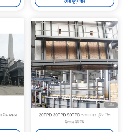
সেরা মূল্য পান
ভিডিও
 উচ্চ দক্ষতা
20TPD 30TPD 50TPD গ্লাস গলনা চুল্লি শিল্প
উত্পাদন ইউনিট