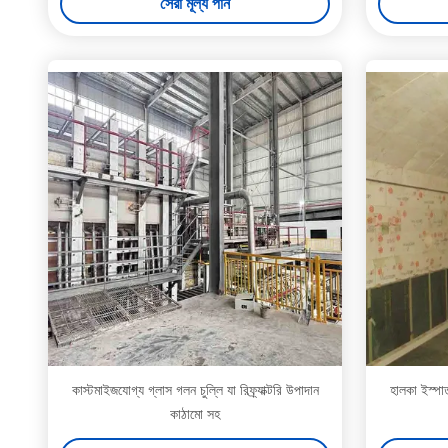
সেরা মূল্য পান
কাস্টমাইজযোগ্য গ্লাস গলন চুল্লি যা রিফ্র্যাক্টরি উপাদান
হালকা ইস্প
কাঠামো সহ