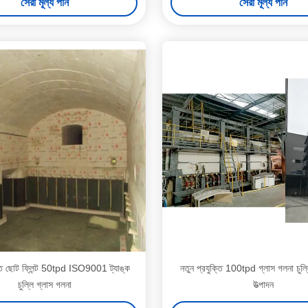
সেরা মূল্য পান
সেরা মূল্য পান
াত ছোট ফ্লিন্ট 50tpd ISO9001 ট্যাঙ্ক
নতুন প্রযুক্তি 100tpd গ্লাস গলনা চুল্লি
চুল্লি গ্লাস গলনা
উত্পাদন