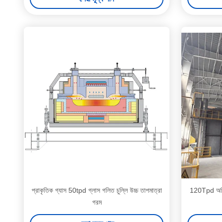
প্রাকৃতিক গ্যাস 50tpd গ্লাস গলিত চুল্লি উচ্চ তাপমাত্রা
120Tpd অগ্নি
গরম