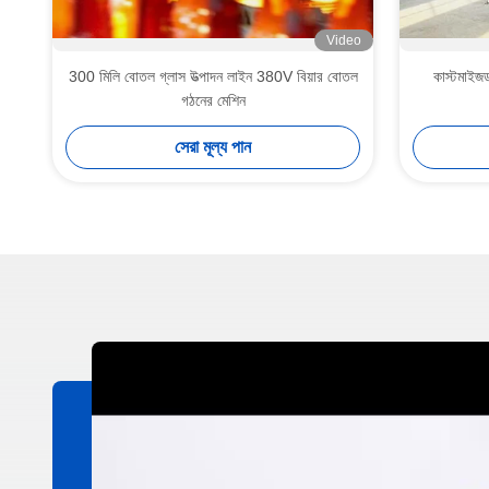
Video
300 মিলি বোতল গ্লাস উত্পাদন লাইন 380V বিয়ার বোতল
কাস্টমাইজড 
গঠনের মেশিন
সেরা মূল্য পান