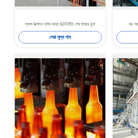
গ্লাস উত্পাদন লাইন জন্য 50TPD শেষ ফায়ার চুলা
বড় আক
সেরা মূল্য পান