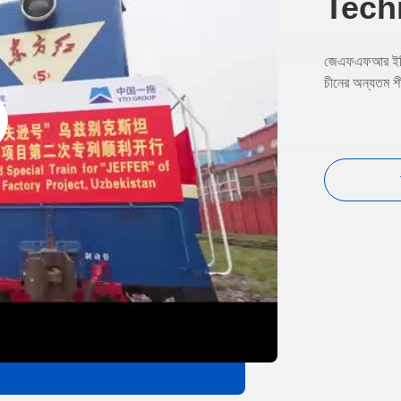
Tech
জেএফএফআর ইঞ্জি
চীনের অন্যতম শীর্