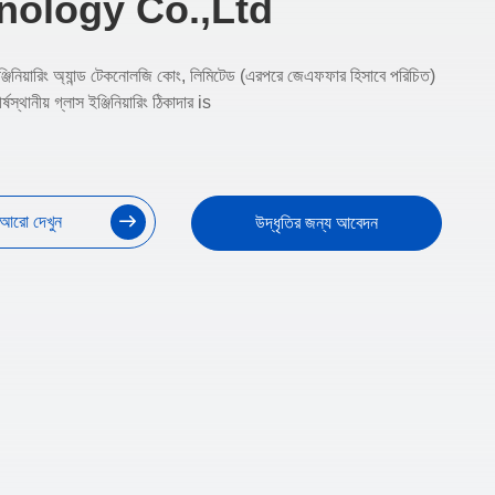
nology Co.,Ltd
নিয়ারিং অ্যান্ড টেকনোলজি কোং, লিমিটেড (এরপরে জেএফফার হিসাবে পরিচিত)
ষস্থানীয় গ্লাস ইঞ্জিনিয়ারিং ঠিকাদার is
আরো দেখুন
উদ্ধৃতির জন্য আবেদন