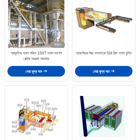
ভিডিও
প্রাকৃতিক গ্যাস শক্তি 150T গ্লাস ফার্নেস
স্বয়ংক্রিয় উচ্চ তাপমাত্রা 50t শিল্প গ্লাস চুল্লি
মেল্টার সরঞ্জাম সরবরাহ
সেরা মূল্য পান
সেরা মূল্য পান