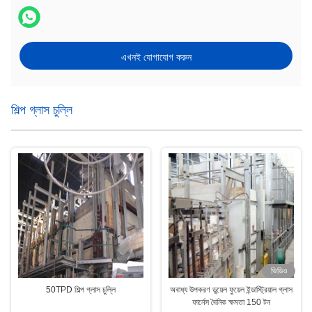
এখনই যোগাযোগ করুন
শিল্প গ্লাস চুল্লি
ভিডিও
50TPD শিল্প গ্লাস চুল্লি
অবাধ্য উপকরণ ডুয়েল ফুয়েল ইন্ডাস্ট্রিয়াল গ্লাস
ফার্নেস দৈনিক ক্ষমতা 150 টন