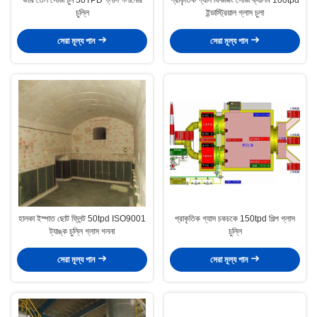
চুল্লি
ইন্ডাস্ট্রিয়াল গ্লাস চুলা
সেরা মূল্য পান
সেরা মূল্য পান
হালকা ইস্পাত ছোট ফ্লিন্ট 50tpd ISO9001
প্রাকৃতিক গ্যাস চকচকে 150tpd শিল্প গ্লাস
ট্যাঙ্ক চুল্লি গ্লাস গলনা
চুল্লি
সেরা মূল্য পান
সেরা মূল্য পান