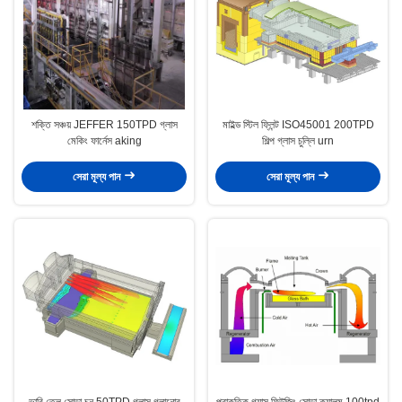
শক্তি সঞ্চয় JEFFER 150TPD গ্লাস
মাইল্ড স্টিল ফ্লিন্ট ISO45001 200TPD
মেকিং ফার্নেস aking
শিল্প গ্লাস চুল্লি urn
সেরা মূল্য পান
সেরা মূল্য পান
ভারি তেল সোডা চুন 50TPD গ্লাস গলানোর
প্রাকৃতিক গ্যাস ফিউজিং সোডা ক্যালম 100tpd