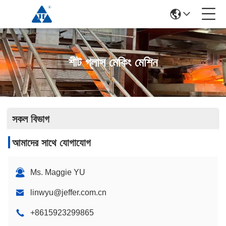
শীট গ্লাস মেকিং মেশিন
সকল বিভাগ
আমাদের সাথে যোগাযোগ
Ms. Maggie YU
linwyu@jeffer.com.cn
+8615923299865