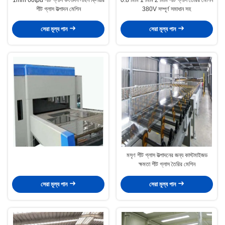
শীট গ্লাস উত্পাদন মেশিন
380V সম্পূর্ণ সমাধান সহ
সেরা মূল্য পান
সেরা মূল্য পান
মসৃণ শীট গ্লাস উত্পাদনের জন্য কাস্টমাইজড
ক্ষমতা শীট গ্লাস তৈরির মেশিন
সেরা মূল্য পান
সেরা মূল্য পান