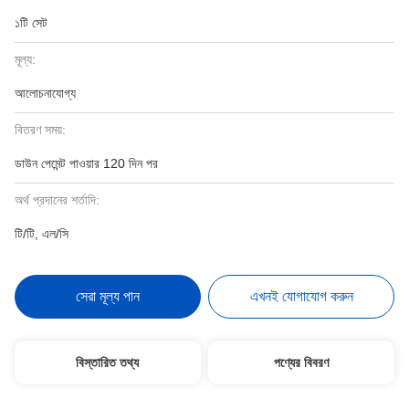
১টি সেট
মূল্য:
আলোচনাযোগ্য
বিতরণ সময়:
ডাউন পেমেন্ট পাওয়ার 120 দিন পর
অর্থ প্রদানের শর্তাদি:
টি/টি, এল/সি
সেরা মূল্য পান
এখনই যোগাযোগ করুন
বিস্তারিত তথ্য
পণ্যের বিবরণ