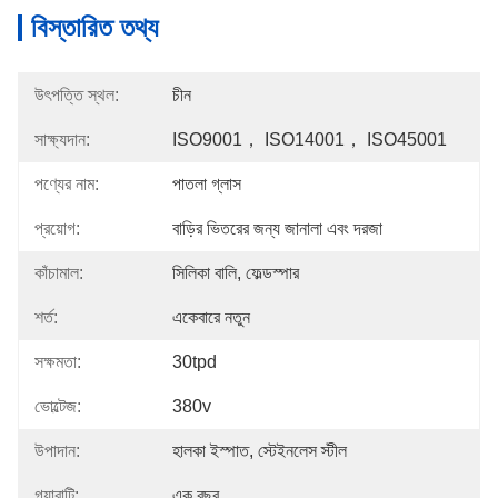
বিস্তারিত তথ্য
উৎপত্তি স্থল:
চীন
সাক্ষ্যদান:
ISO9001， ISO14001， ISO45001
পণ্যের নাম:
পাতলা গ্লাস
প্রয়োগ:
বাড়ির ভিতরের জন্য জানালা এবং দরজা
কাঁচামাল:
সিলিকা বালি, ফেল্ডস্পার
শর্ত:
একেবারে নতুন
সক্ষমতা:
30tpd
ভোল্টেজ:
380v
উপাদান:
হালকা ইস্পাত, স্টেইনলেস স্টীল
গ্যারান্টি:
এক বছর