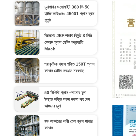
চুনাপাথর ডলোমাইট 380 ভি 50
হার্টজ আইএসও 45001 গ্লাস ব্যাচ
প্ল্যান্ট
বিদেশের JEFFER ফ্লিন্ট 8 মিমি
ফ্লোট গ্লাস মেকিং যন্ত্রপাতি
Mach
প্রাকৃতিক গ্যাস শক্তি 150T গ্লাস
ফার্নেস মেল্টার সরঞ্জাম সরবরাহ
50 টিপিডি গ্লাস গলানোর চুলা
উন্নত শক্তি সঞ্চয় নকশা সহ শেষ
Business Li
আগুনের চুলা
বড় আকারের ভারী তেল ক্রস ফায়ার
ফার্নেস