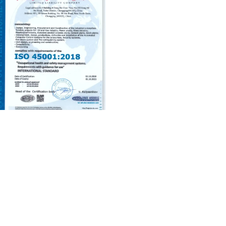
ificate of Occupational Health
 Safety Management System