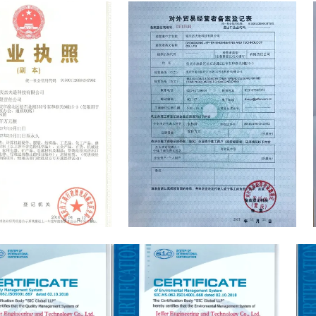
cense
Registration Form For The Record of
Foreign Business Operators