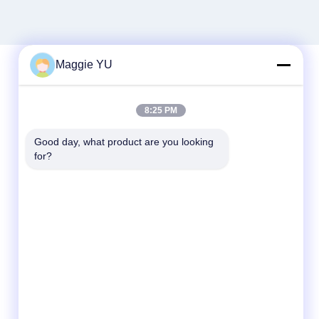
Maggie YU
দ্রুত যোগাযোগ
8:25 PM
টেলিফোন
Good day, what product are you looking 
for?
+86-23-6775-9464
ই-মেইল
linwyu@jeffer.com.cn
ঠিকানা
4 এফএল, বি 3 শনি বেইলিং, 98 নং স্টার রোড, নিউ উত্তর
অঞ্চল, চংকিং, চীন