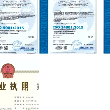
of Quality Mnagement
Certificate of Enviromental
Cert
Management System
and