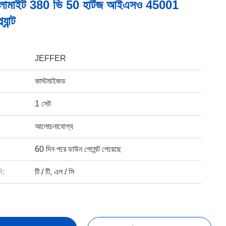
ডলোমাইট 380 ভি 50 হার্টজ আইএসও 45001
্যান্ট
JEFFER
কাস্টমাইজড
1 সেট
আলোচনাযোগ্য
60 দিন পরে ডাউন পেমেন্ট পেয়েছে
ি:
টি / টি, এল / সি