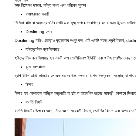
সহজ গঠন
উচ্চ নিষ্পেষণ দক্ষতা, শক্তি সঞ্চয় এবং পরিবেশ সুরক্ষা
বাধাপ্রাপ্ত স্থায়ী
সিলিকা বালি বা অন্যান্য খনির মোটা এবং সূক্ষ্ম কণাকে শ্রেণিবদ্ধ করার জন্য হিন্ডেড সেটলা
Desliming হপার
Desiliming ফড়িং এছাড়াও বৃত্তাকার শঙ্কু কল, এটি একটি সহজ শ্রেণীবিভাগ, de
হাইড্রোলিক ক্লাসিফায়ার
হাইড্রোলিক ক্লাসিফায়ার হল একটি কণা শ্রেণীবিভাগ ইউনিট এবং খনিজ শ্রেণীবদ্ধকরণ পেশ
ধুলো সংগ্রাহক
ব্যাগ-টাইপ ডাস্ট কালেক্টর হল এক ধরনের উচ্চ দক্ষতার বিশেষ বিশুদ্ধকরণ সরঞ্জাম, যা প
মিক্সার
মিক্সার হল একধরনের যান্ত্রিক যন্ত্রপাতি যা দুই বা ততোধিক ধরনের সামগ্রী একসাথে মিশা
বালতি লিফট
বালতি লিফটের উপরের অংশ, নিম্ন অংশ, মধ্যবর্তী বিভাগ, ডেরিভিং বিভাগ এবং অপারেশন 