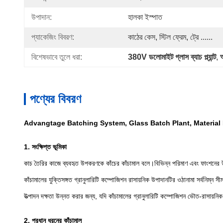
উপাদান:
হালকা ইস্পাত
প্যাকেজিং বিবরণ:
কাঠের কেস, স্টিল ফ্রেম, ট্রে ......
বিশেষভাবে তুলে ধরা:
380V ডলোমাইট গ্লাস ব্যাচ প্ল্যান্ট
, 
পণ্যের বিবরণ
Advangtage Batching System, Glass Batch Plant, Material
1. সংক্ষিপ্ত ভূমিকা
কাচ তৈরির কাজে ব্যবহৃত উপকরণকে কাঁচের কাঁচামাল বলে।বিভিন্ন পরিমাণ এবং ফাংশনের 
কাঁচামালের যুক্তিসঙ্গত গ্রানুলারিটি কম্পোজিশন রাসায়নিক উপাদানটির ওঠানামা সর্বন
উত্পাদন দক্ষতা উন্নত করার জন্য, যদি কাঁচামালের গ্রানুলারিটি কম্পোজিশন ভৌত-রাসায়নিক বৈ
2. প্রধান ধরনের কাঁচামাল