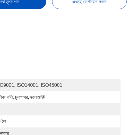
েরা মূল্য পান
এখনই যোগাযোগ করুন
SO9001, ISO14001, ISO45001
লিকা বালি, চুনাপাথর, ডলোমাইট
ন
 টন
নুসারে