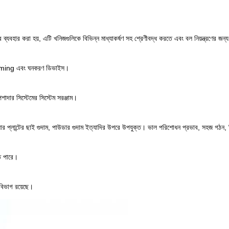
র ব্যবহার করা হয়, এটি খনিজগুলিকে বিভিন্ন মাধ্যাকর্ষণ সহ শ্রেণীবদ্ধ করতে এবং বল নিয়ন্ত্রণের জন্য 
sliming এবং ঘনকরণ ডিভাইস।
াদার সিস্টেমের সিস্টেম সরঞ্জাম।
াওয়ার প্লান্টের ছাই গুদাম, পাউডার গুদাম ইত্যাদির উপরে উপযুক্ত। ভাল পরিশোধন প্রভাব, সহজ গঠন,
তে পারে।
বিভাগ রয়েছে।