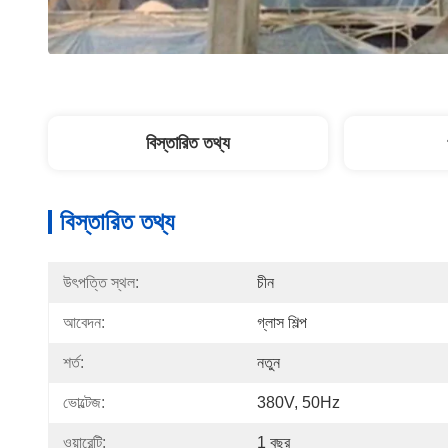
বিস্তারিত তথ্য
বিস্তারিত তথ্য
উৎপত্তি স্থল:
চীন
আবেদন:
গ্লাস শিল্প
শর্ত:
নতুন
ভোল্টেজ:
380V, 50Hz
ওয়ারেন্টি:
1 বছর