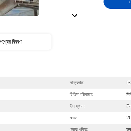
স
পণ্যের বিবরণ
সাক্ষ্যদান:
I
চিকিত্সা কাঁচামাল:
সি
উত্স স্থান:
চী
ক্ষমতা:
20
মোটর শক্তি:
তদ