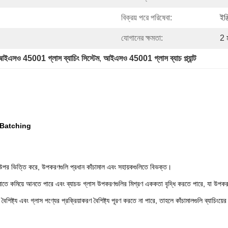
বিক্রয় পরে পরিষেবা:
ইঞ্
যোগানের ক্ষমতা:
2 
আইএসও 45001 গ্লাস ব্যাচিং সিস্টেম
, 
আইএসও 45001 গ্লাস ব্যাচ প্ল্যান্ট
 Batching
উপর ভিত্তি করে, উপকরণগুলি প্রধান কাঁচামাল এবং সহায়কগুলিতে বিভক্ত।
িম্ন সীমাতে কমিয়ে আনতে পারে এবং ব্যাচড গ্লাস উপকরণগুলির মিশ্রণ এককতা বৃদ্ধি করতে পারে, যা
শিষ্ট্য এবং গ্লাস পণ্যের প্রক্রিয়াকরণ বৈশিষ্ট্য পূরণ করতে না পারে, তাহলে কাঁচামালগুলি ব্যাচিংয়