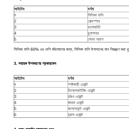
আইটেম
বর্ণনা
ঘ
সিলিকা বালি
2
ফেল্ডস্পার
3
ডলোমাইট
4
চুনাপাথর
5
সোডা অ্যাশ
সিলিকা বালি 60% এর বেশি কাঁচামালের জন্য, সিলিকা বালি উপাদানের মান নিয়ন্ত্রণ করা খুব
3. সহায়ক উপকরণের প্রকারভেদ
আইটেম
বর্ণনা
ঘ
স্পষ্টকারী এজেন্ট
2
ডিক্লোরাইজিং এজেন্ট
3
রঙিন এজেন্ট
4
জারক এজেন্ট
5
কসোলভেন্ট এজেন্ট
6
হ্রাস এজেন্ট