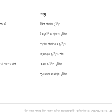
পণ্য
পর্কে
শিল্প গ্লাস চুল্লি
বৈদ্যুতিক গ্লাস চুল্লি
গ্লাস গলানোর চুল্লি
জ্বলন্ত চুল্লি শেষ
থে যোগাযোগ
ক্রস চালিত চুল্লি
পুনরুদ্ধারযোগ্য চুল্লি
চীন ভাল মানের শিল্প গ্লাস চুল্লি সরবরাহকারী. কপিরাইট © 2020-2