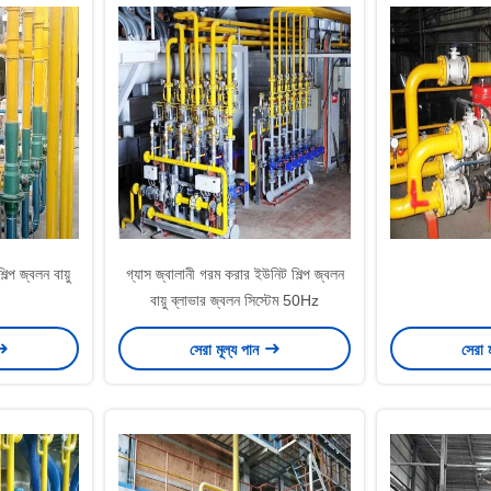
্প জ্বলন বায়ু
গ্যাস জ্বালানী গরম করার ইউনিট শিল্প জ্বলন
বায়ু ব্লাভার জ্বলন সিস্টেম 50Hz
সেরা মূল্য পান
সেরা 