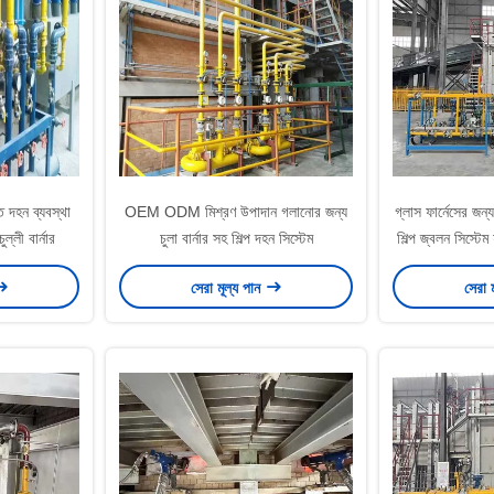
দহন ব্যবস্থা
OEM ODM মিশ্রণ উপাদান গলানোর জন্য
গ্লাস ফার্নেসের জন
ুল্লী বার্নার
চুলা বার্নার সহ শিল্প দহন সিস্টেম
শিল্প জ্বলন সিস্টেম
সেরা মূল্য পান
সেরা 