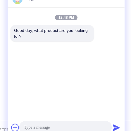
দ্রুত যোগাযোগ
12:48 PM
টেলিফোন
Good day, what product are you looking 
for?
+86-23-6775-9464
ই-মেইল
linwyu@jeffer.com.cn
ঠিকানা
4 এফএল, বি 3 শনি বেইলিং, 98 নং স্টার রোড, নিউ উত্তর
অঞ্চল, চংকিং, চীন
026 JEFFER Engineering and Technology Co.,Ltd . সমস্ত অধিকার সংরক্ষিত.