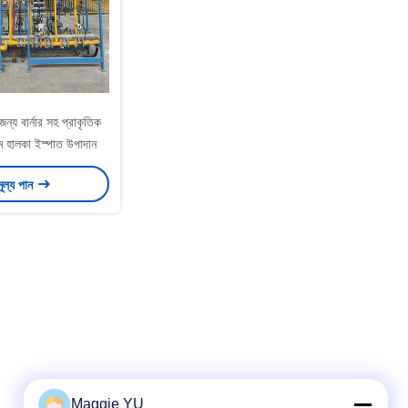
জন্য বার্নার সহ প্রাকৃতিক
েম হালকা ইস্পাত উপাদান
মূল্য পান
Maggie YU