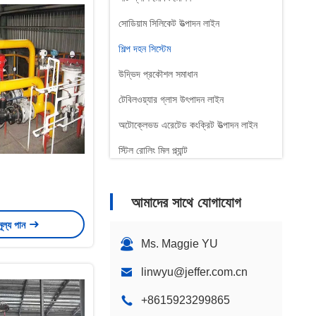
সোডিয়াম সিলিকেট উত্পাদন লাইন
শিল্প দহন সিস্টেম
উদ্ভিদ প্রকৌশল সমাধান
টেবিলওয়্যার গ্লাস উৎপাদন লাইন
অটোক্লেভড এরেটেড কংক্রিট উত্পাদন লাইন
স্টিল রোলিং মিল প্ল্যান্ট
আমাদের সাথে যোগাযোগ
মূল্য পান
Ms. Maggie YU
linwyu@jeffer.com.cn
+8615923299865