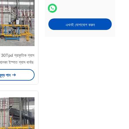
এখনই যোগাযোগ করুন
্য 30Tpd প্রাকৃতিক গ্যাস
 হালকা ইস্পাত গ্যাস বার্নার
মূল্য পান