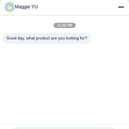
Maggie YU
সোশ্যাল মিডিয়া
12:28 PM
Good day, what product are you looking for?
দ্রুত যোগাযোগ
টেলিফোন
+86-23-6775-9464
ই-মেইল
linwyu@jeffer.com.cn
ঠিকানা
4 এফএল, বি 3 শনি বেইলিং, 98 নং স্টার রোড, নিউ উত্তর অঞ্চল, চংকিং, চীন
গোপনীয়তা নীতি
|
সাইট ম্যাপ