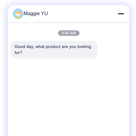
Maggie YU
দ্রুত যোগাযোগ
3:42 AM
টেলিফোন
Good day, what product are you looking 
for?
+86-23-6775-9464
ই-মেইল
linwyu@jeffer.com.cn
ঠিকানা
4 এফএল, বি 3 শনি বেইলিং, 98 নং স্টার রোড, নিউ উত্তর
অঞ্চল, চংকিং, চীন