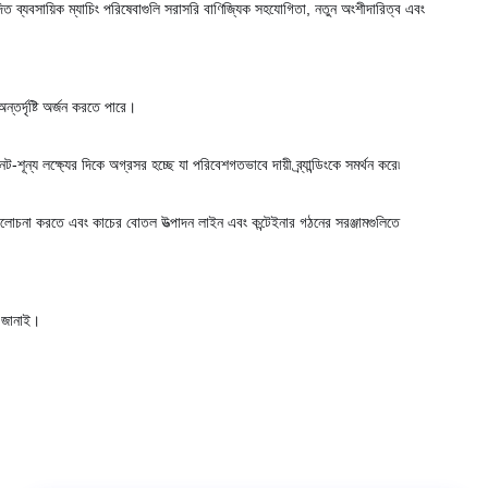
ত ব্যবসায়িক ম্যাচিং পরিষেবাগুলি সরাসরি বাণিজ্যিক সহযোগিতা, নতুন অংশীদারিত্ব এবং
তর্দৃষ্টি অর্জন করতে পারে।
-শূন্য লক্ষ্যের দিকে অগ্রসর হচ্ছে যা পরিবেশগতভাবে দায়ী ব্র্যান্ডিংকে সমর্থন করে৷
য়ে আলোচনা করতে এবং কাচের বোতল উত্পাদন লাইন এবং কন্টেইনার গঠনের সরঞ্জামগুলিতে
ণ জানাই।