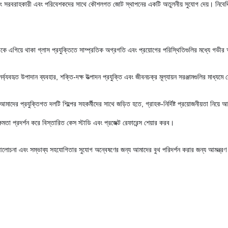
্ড এবং সরবরাহকারী এবং পরিবেশকদের সাথে কৌশলগত জোট স্থাপনের একটি অতুলনীয় সুযোগ দেয়। নিবেদি
 এগিয়ে থাকা গ্লাস প্রযুক্তিতে সাম্প্রতিক অগ্রগতি এবং প্রয়োগের পরিস্থিতিগুলির মধ্যে গভীর অন্
্যবহৃত উপাদান ব্যবহার, শক্তি-দক্ষ উত্পাদন প্রযুক্তি এবং জীবনচক্র মূল্যায়ন সরঞ্জামগুলির মাধ্যমে নেট
 আমাদের প্রযুক্তিগত দলটি শিল্পের সহকর্মীদের সাথে জড়িত হতে, গ্রাহক-নির্দিষ্ট প্রয়োজনীয়তা নি
া প্রদর্শন করে বিস্তারিত কেস স্টাডি এবং প্রজেক্ট রেফারেন্স শেয়ার করব।
আলোচনা এবং সম্ভাব্য সহযোগিতার সুযোগ অন্বেষণের জন্য আমাদের বুথ পরিদর্শন করার জন্য আমন্ত্র