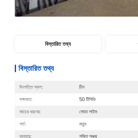
বিস্তারিত তথ্য
বিস্তারিত তথ্য
উৎপত্তি স্থল:
চীন
সক্ষমতা:
50 টিপিডি
কাচের ধরনের:
সোডা লাইম
শর্ত:
নতুন
ব্যবহার:
শক্তি সঞ্চয়