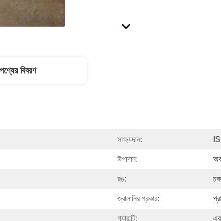
পণ্যের বিবরণ
সাক্ষ্যদান:
I
উপাদান:
অব
রঙ:
চক
জ্বালানির প্রকার:
প্র
গ্যারান্টি:
এক