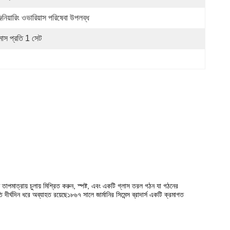
জিনিয়ারিং ওভারিয়াস পরিষেবা উপলব্ধ
মাস প্রতি 1 সেট
 তাপমাত্রায় চুলায় মিশ্রিত করুন, স্পষ্ট, এবং একটি গ্লাস তরল গঠন যা গঠনের
্ঘদিন ধরে অব্যাহত রয়েছে১৮৬৭ সালে জার্মানির সিমেন্স ব্রাদার্স একটি ক্রমাগত