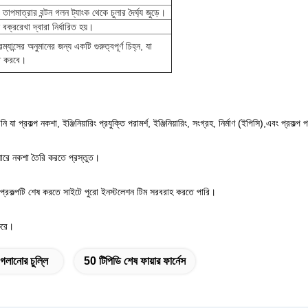
তাপমাত্রার বন্টন গলন ট্যাংক থেকে চুলার দৈর্ঘ্য জুড়ে।
 বক্ররেখা দ্বারা নির্ধারিত হয়।
ন্সের অনুমানের জন্য একটি গুরুত্বপূর্ণ চিহ্ন, যা
িত করবে।
া প্রকল্প নকশা, ইঞ্জিনিয়ারিং প্রযুক্তি পরামর্শ, ইঞ্জিনিয়ারিং, সংগ্রহ, নির্মাণ (ইপিসি),এবং প্রকল্প 
ুসারে নকশা তৈরি করতে প্রস্তুত।
া প্রকল্পটি শেষ করতে সাইটে পুরো ইনস্টলেশন টিম সরবরাহ করতে পারি।
 করে।
গলানোর চুল্লি
50 টিপিডি শেষ ফায়ার ফার্নেস