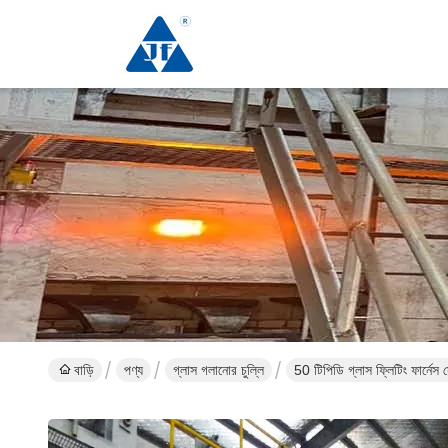
বাড়ি
পণ্য
গ্লাস গলানোর চুল্লি
50 টিপিডি গ্লাস ফ্লিটিং ফার্নেস স