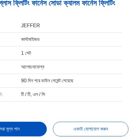
্লাস ফ্লিটিং ফার্নেস সোডা ক্যালম ফার্নেস ফ্লিটিং
JEFFER
কাস্টমাইজড
1 সেট
আলোচনাযোগ্য
90 দিন পরে ডাউন পেমেন্ট পেয়েছে
ি:
টি / টি, এল / সি
েরা মূল্য পান
এখনই যোগাযোগ করুন