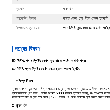
প্রয়োগ:
কাচ শিল্প
প্যাকেজিং বিবরণ:
কাঠের কেস, ট্রে, স্টিল ফ্রেম ইত্যাদি
বিশেষভাবে তুলে ধরা:
50 টিপিডি এন্ড ফায়ারড ফার্নেস
, 
আইএস
পণ্যের বিবরণ
50 টিপিডি, গ্লাস ফ্লিটিং ফার্নেস, এন্ড ফায়ার ফার্নেস, এনার্জি সাশ্রয়
50 টিপিডি গ্লাস ফ্লিটিং ফার্নেস সোডা ক্যালম ফার্নেস ফ্লিটিং
1.
সংক্ষিপ্ত বিবরণ
গ্লাস গলানোর চুলা গ্লাস মিশ্রণ গলানোর জন্য গ্লাস উত্পাদনে ব্যবহৃত তাপীয় সরঞ্জামকে ব
প্রয়োজনীয়তা পূরণ করে। গ্লাস উত্পাদন 5000 বছরের ইতিহাস আছে,এবং আগুনের কাঠকে জ্বা
কয়লাচালিত ট্যাংক চুলা তৈরি করে। ১৯৪৫ সালের পর, কাঁচ গলানোর চুলা দ্রুত বিকাশ লা
2. চুল্লি গঠন