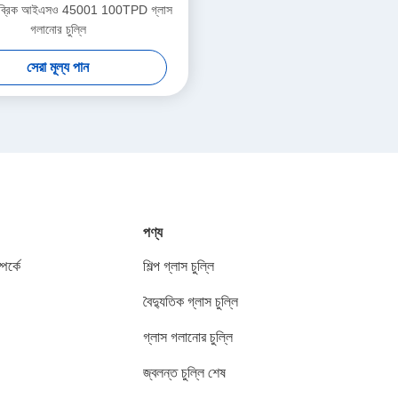
়াম ব্রিক আইএসও 45001 100TPD গ্লাস
গলানোর চুল্লি
সেরা মূল্য পান
পণ্য
পর্কে
শিল্প গ্লাস চুল্লি
বৈদ্যুতিক গ্লাস চুল্লি
গ্লাস গলানোর চুল্লি
জ্বলন্ত চুল্লি শেষ