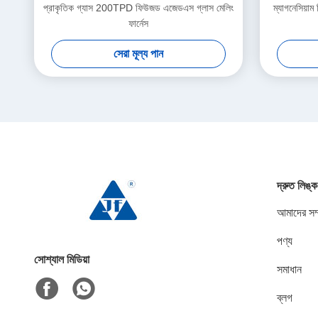
প্রাকৃতিক গ্যাস 200TPD ফিউজড এজেডএস গ্লাস মেলিং
ম্যাগনেসিয
ফার্নেস
সেরা মূল্য পান
দ্রুত লিঙ্ক
আমাদের সম্
পণ্য
সোশ্যাল মিডিয়া
সমাধান
ব্লগ