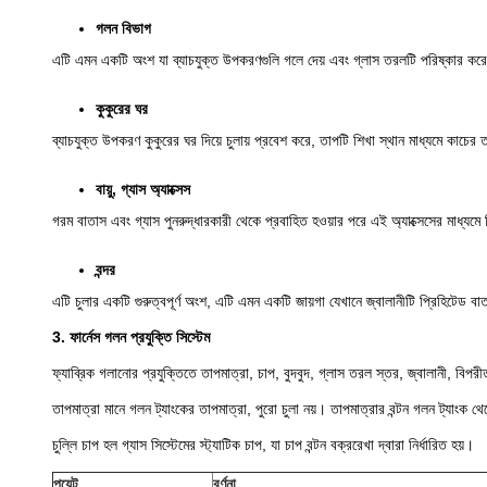
গলন বিভাগ
এটি এমন একটি অংশ যা ব্যাচযুক্ত উপকরণগুলি গলে দেয় এবং গ্লাস তরলটি পরিষ্কার কর
কুকুরের ঘর
ব্যাচযুক্ত উপকরণ কুকুরের ঘর দিয়ে চুলায় প্রবেশ করে, তাপটি শিখা স্থান মাধ্যমে কাচের
বায়ু, গ্যাস অ্যাক্সেস
গরম বাতাস এবং গ্যাস পুনরুদ্ধারকারী থেকে প্রবাহিত হওয়ার পরে এই অ্যাক্সেসের মাধ্যমে ম
বন্দর
এটি চুলার একটি গুরুত্বপূর্ণ অংশ, এটি এমন একটি জায়গা যেখানে জ্বালানীটি প্রিহিটেড বাত
3. ফার্নেস গলন প্রযুক্তি সিস্টেম
ফ্যাব্রিক গলানোর প্রযুক্তিতে তাপমাত্রা, চাপ, বুদবুদ, গ্লাস তরল স্তর, জ্বালানী, বিপরীত
তাপমাত্রা মানে গলন ট্যাংকের তাপমাত্রা, পুরো চুলা নয়। তাপমাত্রার বন্টন গলন ট্যাংক থেকে
চুল্লি চাপ হল গ্যাস সিস্টেমের স্ট্যাটিক চাপ, যা চাপ বন্টন বক্ররেখা দ্বারা নির্ধারিত হয়।
পয়েন্ট
বর্ণনা