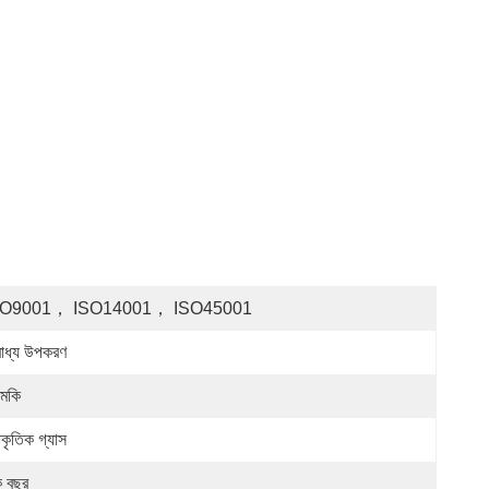
SO9001， ISO14001， ISO45001
াধ্য উপকরণ
মকি
াকৃতিক গ্যাস
 বছর