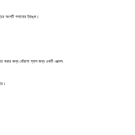
চের অংশটি গলানোর ট্যাঙ্ক।
িত করার জন্য ধোঁয়াশা গ্যাস জন্য একটি এক্সেস.
করে।