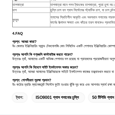
তাপমাত্রা
তাপমাত্রা মানে গলন ট্যাংকের তাপমাত্রা, পুরো চুলা নয়। 
চাপ
চুল্লি চাপ হল গ্যাস সিস্টেমের স্ট্যাটিক চাপ, যা চাপ বন্টন
গ্লাসের স্থিতিশীল আকৃতি এবং অবস্থান গলানোর পারফরম্যা
বুদবুদ
ফার্নের উত্পাদন ক্ষমতা এবং কাঁচের তরল মানকেও প্রভাব
4.FAQ
প্রশ্ন: আমরা কারা?
উঃ জেফার ইঞ্জিনিয়ারিং অ্যান্ড টেকনোলজি কোং লিমিটেড একটি পেশাদার ইঞ্জিনিয়ারিং কোম্পানি য
প্রশ্নঃ আপনি কি পণ্যগুলি কাস্টমাইজ করতে পারেন?
উত্তরঃ হ্যাঁ, আমাদের একটি অভিজ্ঞ পেশাদার দল রয়েছে যা গ্রাহকদের প্রয়োজনীয়তা অন
প্রশ্নঃ আপনি কি বিদেশে সাইট ইনস্টলেশন অফার করেন?
উত্তরঃ হ্যাঁ, আমরা আমাদের ইঞ্জিনিয়ারকে সাইটে ইনস্টলেশন কাজের তত্ত্বাবধান করতে ব
প্রশ্ন: গোপনীয়তা সুরক্ষা প্রদান?
উঃ কঠোর ড্রয়িং ম্যানেজমেন্ট সিস্টেম ফুটো হওয়ার ঝুঁকি দূর করে এবং আপনার স্বার্থ রক্ষা
ট্যাগ:
ISO9001 গ্লাস গলানোর চুল্লি
50 টিপিডি গ্লাস 