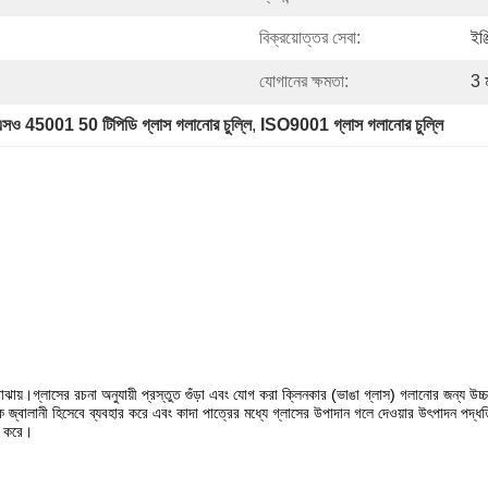
বিক্রয়োত্তর সেবা:
ইঞ্
যোগানের ক্ষমতা:
3 
ও 45001 50 টিপিডি গ্লাস গলানোর চুল্লি
, 
ISO9001 গ্লাস গলানোর চুল্লি
োঝায়।গ্লাসের রচনা অনুযায়ী প্রস্তুত গুঁড়া এবং যোগ করা ক্লিনকার (ভাঙা গ্লাস) গলানোর জন্য উচ্চ
লানী হিসেবে ব্যবহার করে এবং কাদা পাত্রের মধ্যে গ্লাসের উপাদান গলে দেওয়ার উৎপাদন পদ্ধতি দীর
ভ করে।