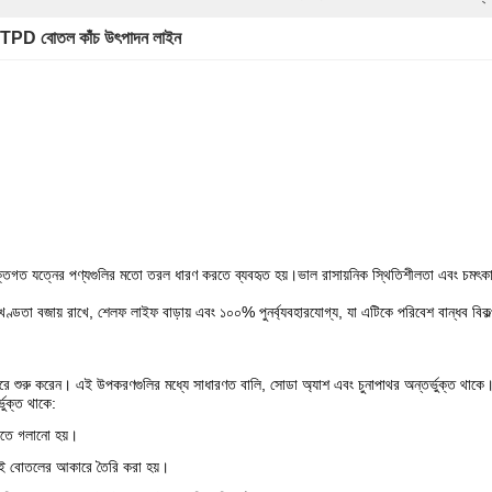
TPD বোতল কাঁচ উৎপাদন লাইন
যক্তিগত যত্নের পণ্যগুলির মতো তরল ধারণ করতে ব্যবহৃত হয়।
ভাল রাসায়নিক স্থিতিশীলতা এবং চমৎকার
অখণ্ডতা বজায় রাখে, শেলফ লাইফ বাড়ায় এবং ১০০% পুনর্ব্যবহারযোগ্য, যা এটিকে পরিবেশ বান্ধব বি
করে শুরু করেন। এই উপকরণগুলির মধ্যে সাধারণত বালি, সোডা অ্যাশ এবং চুনাপাথর অন্তর্ভুক্ত থাকে
ভুক্ত থাকে:
লিতে গলানো হয়।
ছন্দসই বোতলের আকারে তৈরি করা হয়।