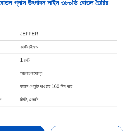
 বোতল গ্লাস উৎপাদন লাইন ৩৮০ভি বোতল তৈরির
JEFFER
কাস্টমাইজড
1 সেট
আলোচনাযোগ্য
ডাউন পেমেন্ট পাওয়ার 160 দিন পরে
ি:
টি/টি, এল/সি