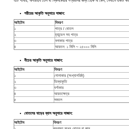
এটি পানীয়, অপরিহার্য তেল বা স্কিনকেয়ার পণ্যগুলির জন্য হোক না কেন, সেখানে একটি কাঁচ
শরীরের আকৃতি অনুসারে সাজান:
আইটেম
বিবরণ
১
পাত্র / বোতল
২
হ্যান্ডেল সহ পাত্র
৩
নলাকার পাত্র
৪
আয়তন: ১ মিলি ~ ২৫০০০ মিলি
নীচের আকৃতি অনুসারে সাজান:
আইটেম
বিবরণ
১
গোলাকার (সংখ্যাগরিষ্ঠ)
২
ডিম্বাকৃতি
৩
বর্গাকার
৪
আয়তক্ষেত্র
৫
সমতল
বোতলের ঘাড়ের ব্যাস অনুসারে সাজান:
আইটেম
বিবরণ
১
প্রশস্ত মুখের বোতল বা জার