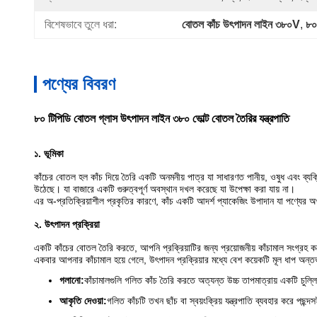
বিশেষভাবে তুলে ধরা:
বোতল কাঁচ উৎপাদন লাইন ৩৮০V
, 
৮০
পণ্যের বিবরণ
৮০ টিপিডি বোতল গ্লাস উৎপাদন লাইন ৩৮০ ভোল্ট বোতল তৈরির যন্ত্রপাতি
১. ভূমিকা
কাঁচের বোতল হল কাঁচ দিয়ে তৈরি একটি অনমনীয় পাত্র যা সাধারণত পানীয়, ওষুধ এবং ব্
উঠেছে। যা বাজারে একটি গুরুত্বপূর্ণ অবস্থান দখল করেছে যা উপেক্ষা করা যায় না।
এর অ-প্রতিক্রিয়াশীল প্রকৃতির কারণে, কাঁচ একটি আদর্শ প্যাকেজিং উপাদান যা পণ্যের 
২. উৎপাদন প্রক্রিয়া
একটি কাঁচের বোতল তৈরি করতে, আপনি প্রক্রিয়াটির জন্য প্রয়োজনীয় কাঁচামাল সংগ্রহ 
একবার আপনার কাঁচামাল হয়ে গেলে, উৎপাদন প্রক্রিয়ার মধ্যে বেশ কয়েকটি মূল ধাপ অন্তর্
গলানো:
কাঁচামালগুলি গলিত কাঁচ তৈরি করতে অত্যন্ত উচ্চ তাপমাত্রায় একটি চুল্
আকৃতি দেওয়া:
গলিত কাঁচটি তখন ছাঁচ বা স্বয়ংক্রিয় যন্ত্রপাতি ব্যবহার করে প