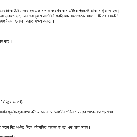
্য দিকে উল্টে দেওয়া হয় এবং বাতাস ব্যবহার করে এটিকে পছন্দসই আকারে ফুঁকানো হয়।
 ব্যবহৃত হত, তবে ভ্যাকুয়াম অ্যাসিস্ট প্রক্রিয়ার সংযোজনের সাথে, এটি এখন সংকীর্ণ
িনিসগুলিকে "হালকা" করতে সক্ষম করেছে।
বরাহ করে।
বৈচিত্র্য অন্তহীন।
আপনি পুনর্ব্যবহারযোগ্য কাঁচের জলের বোতলগুলির পরিবেশ বান্ধব আবেদনকে প্রশংসা
র মতো বিকল্পগুলির দিকে পরিচালিত করেছে যা ধরা এবং ঢালা সহজ।