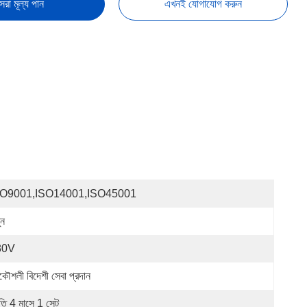
েরা মূল্য পান
এখনই যোগাযোগ করুন
SO9001,ISO14001,ISO45001
ুন
80V
রকৌশলী বিদেশী সেবা প্রদান
রতি 4 মাসে 1 সেট