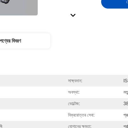
স
পণ্যের বিবরণ
সাক্ষ্যদান:
I
অবস্থা:
নত
ভোল্টেজ:
3
বিক্রয়োত্তর সেবা:
প্
দি
যোগানের ক্ষমতা:
প্