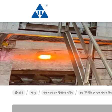
বাড়ি
পণ্য
গ্লাস বোতল উত্পাদন লাইন
৮০ টিপিডি বোতল গ্লাস উৎপ