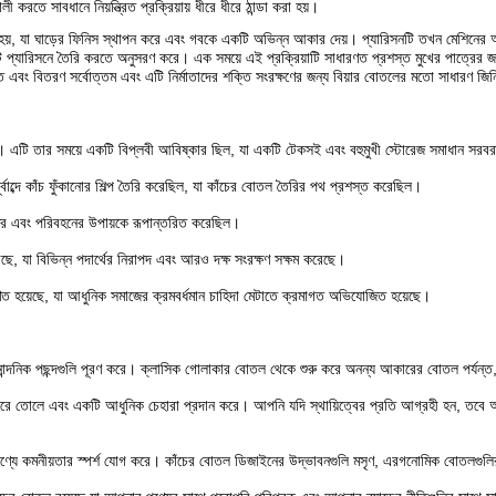
তে সাবধানে নিয়ন্ত্রিত প্রক্রিয়ায় ধীরে ধীরে ঠান্ডা করা হয়।
া হয়, যা ঘাড়ের ফিনিস স্থাপন করে এবং গবকে একটি অভিন্ন আকার দেয়। প্যারিসনটি তখন মেশিনের অন
 প্যারিসনে তৈরি করতে অনুসরণ করে। এক সময়ে এই প্রক্রিয়াটি সাধারণত প্রশস্ত মুখের পাত্রের জন্য
তি এবং বিতরণ সর্বোত্তম এবং এটি নির্মাতাদের শক্তি সংরক্ষণের জন্য বিয়ার বোতলের মতো সাধারণ জ
ভূত। এটি তার সময়ে একটি বিপ্লবী আবিষ্কার ছিল, যা একটি টেকসই এবং বহুমুখী স্টোরেজ সমাধান সর
র্বাব্দে কাঁচ ফুঁকানোর শিল্প তৈরি করেছিল, যা কাঁচের বোতল তৈরির পথ প্রশস্ত করেছিল।
ের এবং পরিবহনের উপায়কে রূপান্তরিত করেছিল।
ছে, যা বিভিন্ন পদার্থের নিরাপদ এবং আরও দক্ষ সংরক্ষণ সক্ষম করেছে।
ণত হয়েছে, যা আধুনিক সমাজের ক্রমবর্ধমান চাহিদা মেটাতে ক্রমাগত অভিযোজিত হয়েছে।
ান্দনিক পছন্দগুলি পূরণ করে। ক্লাসিক গোলাকার বোতল থেকে শুরু করে অনন্য আকারের বোতল পর্যন্ত, 
ক করে তোলে এবং একটি আধুনিক চেহারা প্রদান করে। আপনি যদি স্থায়িত্বের প্রতি আগ্রহী হন, তবে 
পণ্যে কমনীয়তার স্পর্শ যোগ করে। কাঁচের বোতল ডিজাইনের উদ্ভাবনগুলি মসৃণ, এরগনোমিক বোতলগুলি