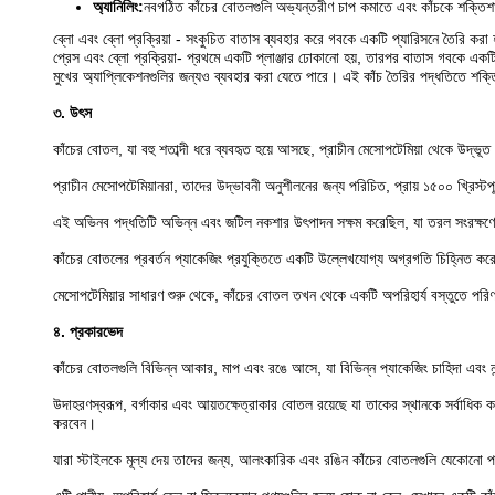
অ্যানিলিং:
নবগঠিত কাঁচের বোতলগুলি অভ্যন্তরীণ চাপ কমাতে এবং কাঁচকে শক্তিশালী কর
ব্লো এবং ব্লো প্রক্রিয়া - সংকুচিত বাতাস ব্যবহার করে গবকে একটি প্যারিসনে তৈরি কর
প্রেস এবং ব্লো প্রক্রিয়া- প্রথমে একটি প্লাঞ্জার ঢোকানো হয়, তারপর বাতাস গবকে একটি
মুখের অ্যাপ্লিকেশনগুলির জন্যও ব্যবহার করা যেতে পারে। এই কাঁচ তৈরির পদ্ধতিতে শক্
৩. উৎস
কাঁচের বোতল, যা বহু শতাব্দী ধরে ব্যবহৃত হয়ে আসছে, প্রাচীন মেসোপটেমিয়া থেকে উদ্
প্রাচীন মেসোপটেমিয়ানরা, তাদের উদ্ভাবনী অনুশীলনের জন্য পরিচিত, প্রায় ১৫০০ খ্রিস্টপূ
এই অভিনব পদ্ধতিটি অভিন্ন এবং জটিল নকশার উৎপাদন সক্ষম করেছিল, যা তরল সংরক্ষণ
কাঁচের বোতলের প্রবর্তন প্যাকেজিং প্রযুক্তিতে একটি উল্লেখযোগ্য অগ্রগতি চিহ্নিত করে
মেসোপটেমিয়ার সাধারণ শুরু থেকে, কাঁচের বোতল তখন থেকে একটি অপরিহার্য বস্তুতে পরি
৪. প্রকারভেদ
কাঁচের বোতলগুলি বিভিন্ন আকার, মাপ এবং রঙে আসে, যা বিভিন্ন প্যাকেজিং চাহিদা এবং ন
উদাহরণস্বরূপ, বর্গাকার এবং আয়তক্ষেত্রাকার বোতল রয়েছে যা তাকের স্থানকে সর্বাধি
করবেন।
যারা স্টাইলকে মূল্য দেয় তাদের জন্য, আলংকারিক এবং রঙিন কাঁচের বোতলগুলি যেকোনো 