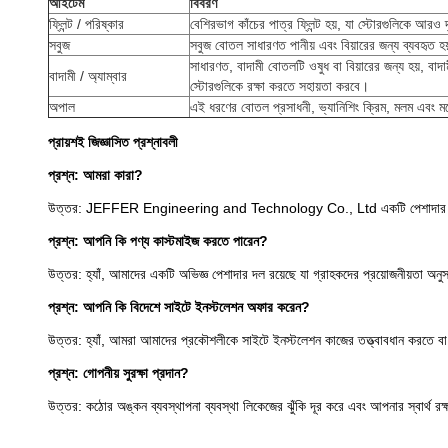
আইটেম
বিবরণ
ফ্লিন্ট / পরিষ্কার
বেশিরভাগ কাঁচের পাত্র ফ্লিন্ট হয়, যা স্টোরগুলিকে আরও 
সবুজ
সবুজ বোতল সাধারণত পানীয় এবং বিয়ারের জন্য ব্যবহৃত হ
সাধারণত, বাদামী বোতলটি ওষুধ বা বিয়ারের জন্য হয়, বা
বাদামী / অ্যাম্বার
স্টোরগুলিকে রক্ষা করতে সহায়তা করবে।
অপাল
এই ধরণের বোতল প্রসাধনী, ভ্যানিশিং ক্রিম, মলম এবং মদ
প্রায়শই জিজ্ঞাসিত প্রশ্নাবলী
প্রশ্ন: আমরা কারা?
উত্তর: JEFFER Engineering and Technology Co., Ltd একটি পেশাদার প্রকৌশল সংস্
প্রশ্ন: আপনি কি পণ্য কাস্টমাইজ করতে পারেন?
উত্তর: হ্যাঁ, আমাদের একটি অভিজ্ঞ পেশাদার দল রয়েছে যা গ্রাহকদের প্রয়োজনীয়তা অন
প্রশ্ন: আপনি কি বিদেশে সাইটে ইনস্টলেশন অফার করেন?
উত্তর: হ্যাঁ, আমরা আমাদের প্রকৌশলীকে সাইটে ইনস্টলেশন কাজের তত্ত্বাবধান করতে বা 
প্রশ্ন: গোপনীয় সুরক্ষা প্রদান?
উত্তর: কঠোর অঙ্কন ব্যবস্থাপনা ব্যবস্থা লিকেজের ঝুঁকি দূর করে এবং আপনার স্বার্থ রক