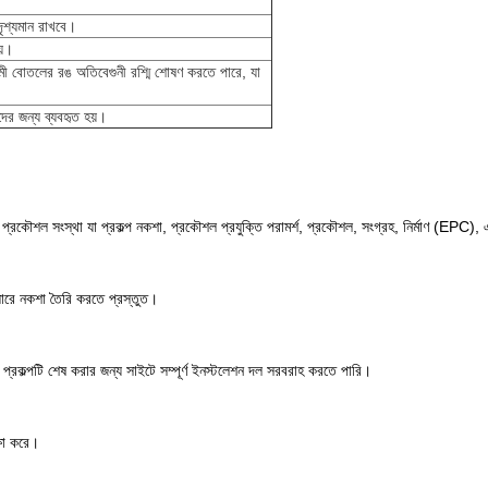
দৃশ্যমান রাখবে।
য়।
দামী বোতলের রঙ অতিবেগুনী রশ্মি শোষণ করতে পারে, যা
ের জন্য ব্যবহৃত হয়।
থা যা প্রকল্প নকশা, প্রকৌশল প্রযুক্তি পরামর্শ, প্রকৌশল, সংগ্রহ, নির্মাণ (EPC), এবং প্
ুসারে নকশা তৈরি করতে প্রস্তুত।
প্রকল্পটি শেষ করার জন্য সাইটে সম্পূর্ণ ইনস্টলেশন দল সরবরাহ করতে পারি।
্ষা করে।