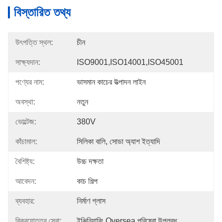
বিস্তারিত তথ্য
উৎপত্তি স্থল:
চীন
সাক্ষ্যদান:
ISO9001,ISO14001,ISO45001
পণ্যের নাম:
ভাসমান কাচের উত্পাদন লাইন
অবস্থা:
নতুন
ভোল্টেজ:
380V
কাঁচামাল:
সিলিকা বালি, সোডা অ্যাশ ইত্যাদি
বৈশিষ্ট্য:
উচ্চ দক্ষতা
আবেদন:
কাচ শিল্প
ব্যবহার:
নির্মাণ গ্লাস
বিক্রয়োত্তর সেবা:
ইঞ্জিনিয়ারিং Oversea পরিষেবা উপলব্ধ