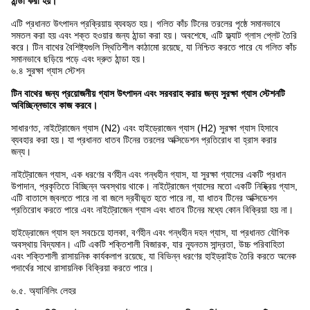
ঠান্ডা করা হয়।
এটি প্রধানত উৎপাদন প্রক্রিয়ায় ব্যবহৃত হয়। গলিত কাঁচ টিনের তরলের পৃষ্ঠে সমানভাবে
সমতল করা হয় এবং শক্ত হওয়ার জন্য ঠান্ডা করা হয়। অবশেষে, এটি ফ্ল্যাট গ্লাস প্লেট তৈরি
করে। টিন বাথের বৈশিষ্ট্যগুলি স্থিতিশীল কাঠামো রয়েছে, যা নিশ্চিত করতে পারে যে গলিত কাঁচ
সমানভাবে ছড়িয়ে পড়ে এবং দ্রুত ঠান্ডা হয়।
৬.৪ সুরক্ষা গ্যাস স্টেশন
টিন বাথের জন্য প্রয়োজনীয় গ্যাস উৎপাদন এবং সরবরাহ করার জন্য সুরক্ষা গ্যাস স্টেশনটি
অবিচ্ছিন্নভাবে কাজ করবে।
সাধারণত, নাইট্রোজেন গ্যাস (N2) এবং হাইড্রোজেন গ্যাস (H2) সুরক্ষা গ্যাস হিসাবে
ব্যবহার করা হয়। যা প্রধানত ধাতব টিনের তরলের অক্সিডেশন প্রতিরোধ বা হ্রাস করার
জন্য।
নাইট্রোজেন গ্যাস, এক ধরণের বর্ণহীন এবং গন্ধহীন গ্যাস, যা সুরক্ষা গ্যাসের একটি প্রধান
উপাদান, প্রকৃতিতে বিচ্ছিন্ন অবস্থায় থাকে। নাইট্রোজেন গ্যাসের মতো একটি নিষ্ক্রিয় গ্যাস,
এটি বাতাসে জ্বলতে পারে না বা জলে দ্রবীভূত হতে পারে না, যা ধাতব টিনের অক্সিডেশন
প্রতিরোধ করতে পারে এবং নাইট্রোজেন গ্যাস এবং ধাতব টিনের মধ্যে কোন বিক্রিয়া হয় না।
হাইড্রোজেন গ্যাস হল সবচেয়ে হালকা, বর্ণহীন এবং গন্ধহীন দহন গ্যাস, যা প্রধানত যৌগিক
অবস্থায় বিদ্যমান। এটি একটি শক্তিশালী বিজারক, যার ন্যূনতম সান্দ্রতা, উচ্চ পরিবাহিতা
এবং শক্তিশালী রাসায়নিক কার্যকলাপ রয়েছে, যা বিভিন্ন ধরণের হাইড্রাইড তৈরি করতে অনেক
পদার্থের সাথে রাসায়নিক বিক্রিয়া করতে পারে।
৬.৫. অ্যানিলিং লেহর