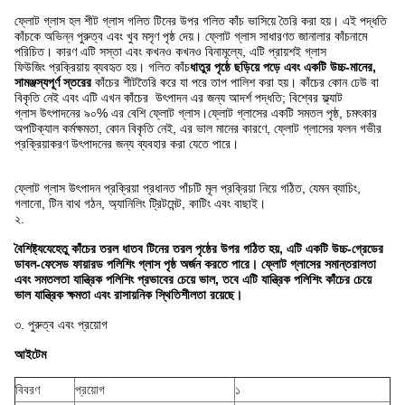
ফ্লোট গ্লাস হল
শীট গ্লাস
গলিত টিনের উপর গলিত কাঁচ ভাসিয়ে তৈরি করা হয়। এই পদ্ধতি
কাঁচকে অভিন্ন পুরুত্ব এবং খুব মসৃণ পৃষ্ঠ দেয়। ফ্লোট গ্লাস সাধারণত
জানালার কাঁচ
নামে
পরিচিত। কারণ এটি সস্তা এবং কখনও কখনও বিনামূল্যে, এটি প্রায়শই
গ্লাস
ফিউজিং
প্রক্রিয়ায় ব্যবহৃত হয়।
গলিত কাঁচ
ধাতুর পৃষ্ঠে ছড়িয়ে পড়ে এবং একটি উচ্চ-মানের,
সামঞ্জস্যপূর্ণ স্তরের
কাঁচের শীট
তৈরি করে যা পরে তাপ পালিশ করা হয়। কাঁচের কোন ঢেউ বা
বিকৃতি নেই এবং এটি এখন কাঁচের
উৎপাদন
এর জন্য আদর্শ পদ্ধতি; বিশ্বের
ফ্ল্যাট
গ্লাস
উৎপাদনের ৯০% এর বেশি ফ্লোট গ্লাস।
ফ্লোট গ্লাসের একটি সমতল পৃষ্ঠ, চমৎকার
অপটিক্যাল কর্মক্ষমতা, কোন বিকৃতি নেই, এর ভাল মানের কারণে, ফ্লোট গ্লাসের ফলন গভীর
প্রক্রিয়াকরণ উৎপাদনের জন্য ব্যবহার করা যেতে পারে।
ফ্লোট গ্লাস উৎপাদন প্রক্রিয়া প্রধানত পাঁচটি মূল প্রক্রিয়া নিয়ে গঠিত, যেমন ব্যাচিং,
গলানো, টিন বাথ গঠন, অ্যানিলিং ট্রিটমেন্ট, কাটিং এবং বাছাই।
২.
বৈশিষ্ট্য
যেহেতু কাঁচের তরল ধাতব টিনের তরল পৃষ্ঠের উপর গঠিত হয়, এটি একটি উচ্চ-গ্রেডের
ডাবল-ফেসেড ফায়ারড পলিশিং গ্লাস পৃষ্ঠ অর্জন করতে পারে। ফ্লোট গ্লাসের সমান্তরালতা
এবং সমতলতা যান্ত্রিক পলিশিং প্রভাবের চেয়ে ভাল, তবে এটি যান্ত্রিক পলিশিং কাঁচের চেয়ে
ভাল যান্ত্রিক ক্ষমতা এবং রাসায়নিক স্থিতিশীলতা রয়েছে।
৩. পুরুত্ব এবং প্রয়োগ
আইটেম
বিবরণ
প্রয়োগ
১