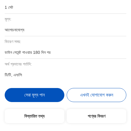
1 সেট
মূল্য:
আলোচনাযোগ্য
বিতরণ সময়:
ডাউন পেমেন্ট পাওয়ার 180 দিন পর
অর্থ প্রদানের শর্তাদি:
টি/টি, এল/সি
সেরা মূল্য পান
এখনই যোগাযোগ করুন
বিস্তারিত তথ্য
পণ্যের বিবরণ