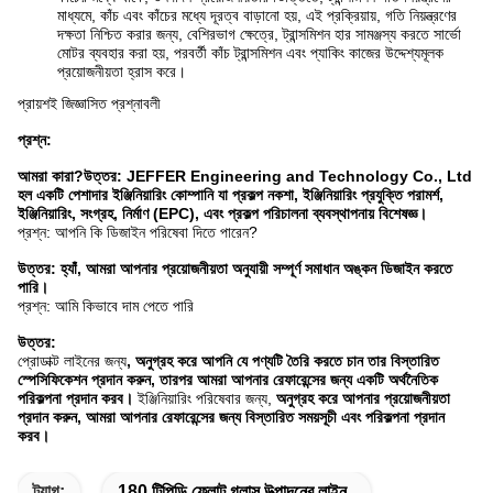
মাধ্যমে, কাঁচ এবং কাঁচের মধ্যে দূরত্ব বাড়ানো হয়, এই প্রক্রিয়ায়, গতি নিয়ন্ত্রণের
দক্ষতা নিশ্চিত করার জন্য, বেশিরভাগ ক্ষেত্রে, ট্রান্সমিশন হার সামঞ্জস্য করতে সার্ভো
মোটর ব্যবহার করা হয়, পরবর্তী কাঁচ ট্রান্সমিশন এবং প্যাকিং কাজের উদ্দেশ্যমূলক
প্রয়োজনীয়তা হ্রাস করে।
প্রায়শই জিজ্ঞাসিত প্রশ্নাবলী
প্রশ্ন:
আমরা কারা?
উত্তর: JEFFER Engineering and Technology Co., Ltd
হল একটি পেশাদার ইঞ্জিনিয়ারিং কোম্পানি যা প্রকল্প নকশা, ইঞ্জিনিয়ারিং প্রযুক্তি পরামর্শ,
ইঞ্জিনিয়ারিং, সংগ্রহ, নির্মাণ (EPC), এবং প্রকল্প পরিচালনা ব্যবস্থাপনায় বিশেষজ্ঞ।
প্রশ্ন: আপনি কি ডিজাইন পরিষেবা দিতে পারেন?
উত্তর: হ্যাঁ, আমরা আপনার প্রয়োজনীয়তা অনুযায়ী সম্পূর্ণ সমাধান অঙ্কন ডিজাইন করতে
পারি।
প্রশ্ন: আমি কিভাবে দাম পেতে পারি
উত্তর:
প্রোডাক্ট লাইনের জন্য
, অনুগ্রহ করে আপনি যে পণ্যটি তৈরি করতে চান তার বিস্তারিত
স্পেসিফিকেশন প্রদান করুন, তারপর আমরা আপনার রেফারেন্সের জন্য একটি অর্থনৈতিক
পরিকল্পনা প্রদান করব।
ইঞ্জিনিয়ারিং পরিষেবার জন্য,
অনুগ্রহ করে আপনার প্রয়োজনীয়তা
প্রদান করুন, আমরা আপনার রেফারেন্সের জন্য বিস্তারিত সময়সূচী এবং পরিকল্পনা প্রদান
করব।
ট্যাগ:
180 টিপিডি ফ্লোট গ্লাস উত্পাদনের লাইন