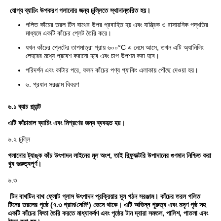
যোগ্য ব্যাচিং উপকরণ গলানোর জন্য চুল্লিতে স্থানান্তরিত হয়।
গলিত কাঁচের তরল টিন বাথের উপর প্রবাহিত হয় এবং যান্ত্রিক ও রাসায়নিক পদ্ধতির
মাধ্যমে একটি কাঁচের প্লেট তৈরি করে।
যখন কাঁচের প্লেটের তাপমাত্রা প্রায় ৬০০°C এ নেমে আসে, তখন এটি অ্যানিলিং
লেহরের মধ্যে প্রবেশ করানো হবে এবং চাপ উপশম করা হবে।
পরিদর্শন এবং কাটার পরে, ফলন কাঁচের পণ্য প্যাকিং এলাকায় পৌঁছে দেওয়া হয়।
৬. প্রধান সরঞ্জাম বিবরণ
৬.১ ব্যাচ প্ল্যান্ট
এটি কাঁচামাল ব্যাচিং এবং মিশ্রণের জন্য ব্যবহৃত হয়।
৬.২ চুল্লি
গলানোর ট্যাঙ্ক কাঁচ উৎপাদন লাইনের মূল অংশ, তাই রিফ্র্যাক্টরি উপাদানের গুণমান নিশ্চিত করা
খুব গুরুত্বপূর্ণ।
৬.৩
টিন বাথ
টিন বাথ ফ্লোট গ্লাস উৎপাদন প্রক্রিয়ার মূল গঠন সরঞ্জাম। কাঁচের তরল গলিত
টিনের তরলের পৃষ্ঠে (৭.৩ গ্রাম/সেমি³) ভেসে থাকে। এটি অভিন্ন পুরুত্ব এবং মসৃণ পৃষ্ঠ সহ
একটি কাঁচের ফিতা তৈরি করতে মাধ্যাকর্ষণ এবং পৃষ্ঠের টান দ্বারা সমতল, পালিশ, পাতলা এবং