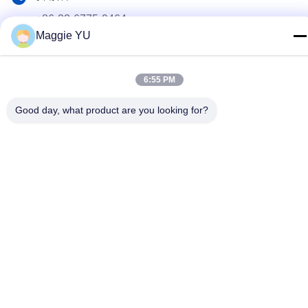
+86-23-6775-9464
Maggie YU
ই-মেইল
linwyu@jeffer.com.cn
6:55 PM
ঠিকানা
Good day, what product are you looking for?
4 এফএল, বি 3 শনি বেইলিং, 98 নং স্টার রোড, নিউ উত্তর অঞ্চল, চংকিং, চীন
গোপনীয়তা নীতি
|
সাইট ম্যাপ
চীন ভাল মানের শিল্প গ্লাস চুল্লি সরবরাহকারী. কপিরাইট © 2020-2026 JEFFER
Engineering and Technology Co.,Ltd . সমস্ত অধিকার সংরক্ষিত.