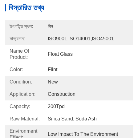
বিস্তারিত তথ্য
উৎপত্তি স্থল:
চীন
সাক্ষ্যদান:
ISO9001,ISO14001,ISO45001
Name Of
Float Glass
Product:
Color:
Flint
Condition:
New
Application:
Construction
Capacity:
200Tpd
Raw Material:
Silica Sand, Soda Ash
Environment
Low Impact To The Environment
Effect: