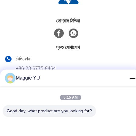
সোশ্যাল মিডিয়া
দ্রুত যোগাযোগ
টেলিফোন
+86-23-6775-9464
Maggie YU
ই-মেইল
linwyu@jeffer.com.cn
5:15 AM
ঠিকানা
4 এফএল, বি 3 শনি বেইলিং, 98 নং স্টার রোড, নিউ উত্তর অঞ্চল, চংকিং, চীন
Good day, what product are you looking for?
গোপনীয়তা নীতি
|
সাইট ম্যাপ