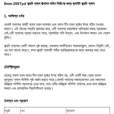
8mm 200Tpd ফ্ল্যাট গ্লাস উত্পাদন লাইন নির্মাণের জন্য ফ্লাইট ফ্ল্যাট গ্লাস
1. সংক্ষিপ্ত বর্ণনা
ফ্লোট গ্লাসের নামটি গ্লাস তরল ভাসমান এবং ধাতব টিন তরল পৃষ্ঠের উপর গঠিত হওয়ার
কারণে। এই গঠনের পদ্ধতি ব্যবহার করে, এটি গ্লাসের মহাকর্ষকে অতিক্রম করার প্রয়োজন
নেই,এটি গ্লাসের প্রস্থ বাড়াতে পারে, প্রসারিত গতি উন্নত, এবং উৎপাদন ক্ষমতা এবং স্কেল
বৃদ্ধি।
ফ্ল্যাট গ্লাসের একটি সমতল পৃষ্ঠ রয়েছে, চমৎকার অপটিক্যাল পারফরম্যান্স, কোনও বিকৃতি নেই,
এর ভাল মানের কারণে, ফলন ফ্ল্যাট গ্লাসটি গভীর প্রক্রিয়াকরণের জন্য ব্যবহার করা যেতে
পারে।
2বৈশিষ্ট্যযুক্ত
যেহেতু গ্লাস তরল ধাতব টিন তরল পৃষ্ঠের উপর গঠিত হয়, এটি একটি উচ্চ গ্রেড ডাবল
মুখযুক্ত গ্লাস পলিশিং পৃষ্ঠ অর্জন করতে পারে।ফ্লোট গ্লাসের সমান্তরালতা এবং সমতলতা
যান্ত্রিক পলিশিং প্রভাবের চেয়ে ভাল, তবে এটির যান্ত্রিক পলিশিং গ্লাসের চেয়ে ভাল যান্ত্রিক
ক্ষমতা এবং রাসায়নিক স্থিতিশীলতা রয়েছে।
3ঘনত্ব এবং প্রয়োগ
পয়েন্ট
বেধ
প্রয়োগ