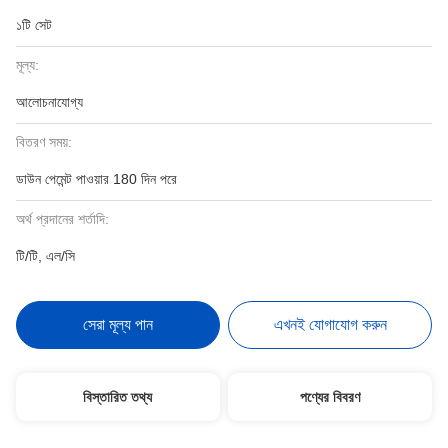
১টি সেট
মূল্য:
আলোচনাযোগ্য
বিতরণ সময়:
ডাউন পেমেন্ট পাওয়ার 180 দিন পরে
অর্থ প্রদানের শর্তাদি:
টি/টি, এল/সি
সেরা মূল্য পান
এখনই যোগাযোগ করুন
বিস্তারিত তথ্য
পণ্যের বিবরণ