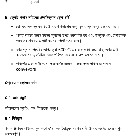
7
কুললেট
5. ফ্লোট গ্লাস লাইনের টেকনিক্যাল ফ্লো চার্ট
যোগ্যতাসম্পন্ন ব্যাচিং উপকরণ গলানোর জন্য চুলায় স্থানান্তরিত করা হয়।
গলিত কাচের তরল টিনের স্নানের উপর প্রবাহিত হয় এবং যান্ত্রিক এবং রাসায়নিক
পদ্ধতির মাধ্যমে একটি কাচের প্লেট গঠন করে।
যখন গ্লাস প্লেটের তাপমাত্রা 600°C এর কাছাকাছি কমে যায়, তখন এটি
কনভেয়রকে অ্যানিলিং লেহে পরিণত করে এবং চাপ কমাতে পারে।
পরিদর্শন এবং কাটা পরে, প্যাকেজিং এলাকা থেকে পণ্য পরিবেশন গ্লাস
conveyors।
6প্রধান সরঞ্জামের বর্ণনা
6.1 ব্যাচ প্ল্যান্ট
কাঁচামালের ব্যাচিং এবং মিশ্রণের জন্য।
6.২ ফিউরন্স
গ্লাস উত্পাদন লাইনের মূল অংশ হ'ল গলন ট্যাঙ্ক, অগ্নিরোধী উপকরণগুলির গুণমান খুব
গুরুত্বপূর্ণ।