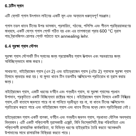
6.3
টিন স্নান
এটি ফ্লোট গ্লাস উৎপাদন লাইনের একটি মূল এবং অন্যতম গুরুত্বপূর্ণ সরঞ্জাম।
গ্লাস তরল ধাতব টিনের উপর ভাসমান, প্রসারিত, গঠনের, পলিশিং এবং শীতল প্রক্রিয়াকরণের
মাধ্যমে, একটি যোগ্য গ্লাস প্লেট গঠিত হয় এবং এর তাপমাত্রা প্রায় 600 °C হ্রাস
পায়,ট্রানজিশন রোলার প্লেট পাঠাতে হবে annealing lehr.
6.4 সুরক্ষা গ্যাস স্টেশন
সুরক্ষা গ্যাস স্টেশনটি টিন স্নানের জন্য প্রয়োজনীয় গ্যাস উত্পাদন এবং সরবরাহের জন্য
অবিচ্ছিন্নভাবে কাজ করবে।
সাধারণত, নাইট্রোজেন গ্যাস (এন 2) এবং হাইড্রোজেন গ্যাস (এইচ 2) গ্যাসকে সুরক্ষা গ্যাস
হিসাবে ব্যবহার করা হয়। যা মূলত ধাতব টিন তরলটির অক্সিডেশন প্রতিরোধ বা হ্রাস করার
জন্য।
নাইট্রোজেন গ্যাস, একটি ধরনের বর্ণহীন এবং গন্ধহীন গ্যাস, যা সুরক্ষা গ্যাসের প্রধান
উপাদান, প্রকৃতিতে একটি বিচ্ছিন্নতা রাষ্ট্রের সাথে। নাইট্রোজেন গ্যাস হিসাবে একটি নিষ্ক্রিয়
গ্যাস,এটি বাতাসে জ্বলতে পারে না বা পানিতে দ্রবীভূত হয় না, যা ধাতব টিনের অক্সিডেশন
প্রতিরোধ করতে পারে এবং নাইট্রোজেন গ্যাস এবং ধাতব টিনের মধ্যে কোন প্রতিক্রিয়া নেই।
হাইড্রোজেন গ্যাস একটি হালকা, বর্ণহীন এবং গন্ধহীন জ্বলন গ্যাস, প্রধানত যৌগিক অবস্থায়
বিদ্যমান। এটি একটি শক্তিশালী হ্রাসকারী এজেন্ট, মিনি ভিস্কোসিটি,উচ্চ পরিবাহিতা এবং
শক্তিশালী রাসায়নিক কার্যকারিতা, যা বিভিন্ন ধরণের হাইড্রাইড তৈরি করতে অনেকগুলি
উপাদানের সাথে রাসায়নিক বিক্রিয়া করতে পারে।