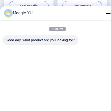
সেরা মূল্য পান
সেরা মূল্য পান
Maggie YU
8:00 PM
Good day, what product are you looking for?
সোশ্যাল মিডিয়া
দ্রুত যোগাযোগ
টেলিফোন
+86-23-6775-9464
ই-মেইল