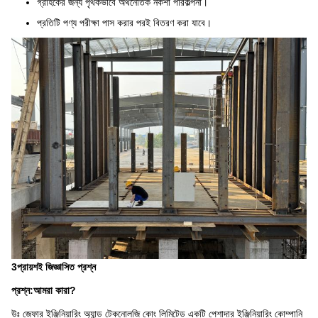
গ্রাহকের জন্য পৃথকভাবে অর্থনৈতিক নকশা পরিকল্পনা।
প্রতিটি পণ্য পরীক্ষা পাস করার পরই বিতরণ করা যাবে।
3প্রায়শই জিজ্ঞাসিত প্রশ্ন
প্রশ্ন:
আমরা কারা?
উঃ জেফার ইঞ্জিনিয়ারিং অ্যান্ড টেকনোলজি কোং লিমিটেড একটি পেশাদার ইঞ্জিনিয়ারিং কোম্পানি