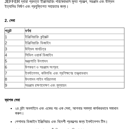
JEFFER দ্বারা প্রদত্ত ইঞ্জিনিয়ারিং পরিষেবাগুলি মূলত প্রকল্প, সরঞ্জাম এবং উদ্ভিদ
ইত্যাদির নির্মাণ এবং প্রযুক্তিগত সহায়তার জন্য।
2. সেবা
পয়েন্ট
বর্ণনা
1
ইঞ্জিনিয়ারিং কন্ট্রাক্ট
2
ইঞ্জিনিয়ারিং ডিজাইন
3
উদ্ভিদ মানচিত্র
4
সিভিল ওয়ার্ক ডিজাইন
5
যন্ত্রপাতি উৎপাদন
6
উপকরণ ও সরঞ্জাম সংগ্রহ
7
ইনস্টলেশন, কমিশনিং এবং প্রশিক্ষণের তত্ত্বাবধান
8
উৎপাদন লাইন পরিচালনা
9
সরঞ্জাম রক্ষণাবেক্ষণ এবং মূল্যায়ন
ব্যাপক সেবা
২৪ ঘন্টা অনলাইনে এবং একের পর এক সেবা, আপনার সমস্যা কার্যকরভাবে সমাধান
করুন।
পেশাদার ডিজাইন ইঞ্জিনিয়ার এবং বিদেশী প্রকল্পের জন্য ইনস্টলেশন টিম।