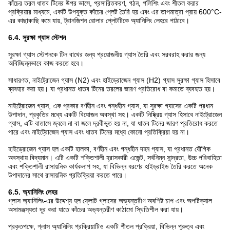
কাঁচের তরল ধাতব টিনের উপর ভাসে, প্রসারিতকরণ, গঠন, পলিশিং এবং শীতল করার
প্রক্রিয়ার মাধ্যমে, একটি উপযুক্ত কাঁচের প্লেট তৈরি হয় এবং এর তাপমাত্রা প্রায় 600°C-
এর কাছাকাছি কমে যায়, ট্রানজিশন রোলার প্লেটটিকে অ্যানিলিং লেহরে পাঠাবে।
6.4. সুরক্ষা গ্যাস স্টেশন
সুরক্ষা গ্যাস স্টেশনকে টিন বাথের জন্য প্রয়োজনীয় গ্যাস তৈরি এবং সরবরাহ করার জন্য
অবিচ্ছিন্নভাবে কাজ করতে হবে।
সাধারণত, নাইট্রোজেন গ্যাস (N2) এবং হাইড্রোজেন গ্যাস (H2) গ্যাস সুরক্ষা গ্যাস হিসাবে
ব্যবহার করা হয়। যা প্রধানত ধাতব টিনের তরলের জারণ প্রতিরোধ বা কমাতে ব্যবহৃত হয়।
নাইট্রোজেন গ্যাস, এক প্রকার বর্ণহীন এবং গন্ধহীন গ্যাস, যা সুরক্ষা গ্যাসের একটি প্রধান
উপাদান, প্রকৃতির মধ্যে একটি বিযোজন অবস্থা সহ। একটি নিষ্ক্রিয় গ্যাস হিসাবে নাইট্রোজেন
গ্যাস, এটি বাতাসে জ্বলে না বা জলে দ্রবীভূত হয় না, যা ধাতব টিনের জারণ প্রতিরোধ করতে
পারে এবং নাইট্রোজেন গ্যাস এবং ধাতব টিনের মধ্যে কোনো প্রতিক্রিয়া হয় না।
হাইড্রোজেন গ্যাস হল একটি হালকা, বর্ণহীন এবং গন্ধহীন দহন গ্যাস, যা প্রধানত যৌগিক
অবস্থায় বিদ্যমান। এটি একটি শক্তিশালী হ্রাসকারী এজেন্ট, সর্বনিম্ন সান্দ্রতা, উচ্চ পরিবাহিতা
এবং শক্তিশালী রাসায়নিক কার্যকলাপ সহ, যা বিভিন্ন ধরণের হাইড্রাইড তৈরি করতে অনেক
উপাদানের সাথে রাসায়নিক প্রতিক্রিয়া করতে পারে।
6.5. অ্যানিলিং লেহর
গ্লাস অ্যানিলিং-এর উদ্দেশ্য হল ফ্লোট গ্লাসের অভ্যন্তরীণ অবশিষ্ট চাপ এবং অপটিক্যাল
অসামঞ্জস্যতা দূর করা যাতে কাঁচের অভ্যন্তরীণ কাঠামো স্থিতিশীল করা যায়।
প্রকৃতপক্ষে, গ্লাস অ্যানিলিং প্রক্রিয়াটিও একটি শীতল প্রক্রিয়া, বিভিন্ন পুরুত্ব এবং