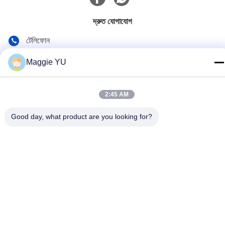
দ্রুত যোগাযোগ
টেলিফোন
+86-23-6775-9464
Maggie YU
ই-মেইল
linwyu@jeffer.com.cn
2:45 AM
ঠিকানা
Good day, what product are you looking for?
4 এফএল, বি 3 শনি বেইলিং, 98 নং স্টার রোড, নিউ উত্তর অঞ্চল, চংকিং, চীন
গোপনীয়তা নীতি
|
সাইট ম্যাপ
চীন ভাল মানের শিল্প গ্লাস চুল্লি সরবরাহকারী. কপিরাইট © 2020-2026 JEFFER
Engineering and Technology Co.,Ltd . সমস্ত অধিকার সংরক্ষিত.