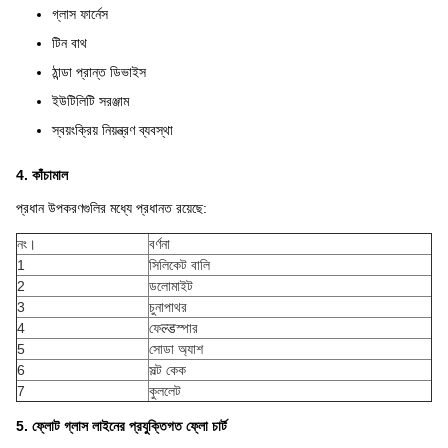
গ্লাস ফার্নেস
টিন বাথ
ঠান্ডা প্রান্ত ডিভাইস
ইউটিলিটি সরঞ্জাম
স্বয়ংক্রিয় নিয়ন্ত্রণ ব্যবস্থা
4. কাঁচামাল
প্রধান উপকরণগুলির মধ্যে প্রধানত রয়েছে:
নং।
বর্ণনা
1
সিলিকেট বালি
2
ডলোমাইট
3
চুনাপাথর
4
ফেल्डস্পার
5
সোডা অ্যাশ
6
সল্ট কেক
7
কুললেট
5. ফ্লোট গ্লাস লাইনের প্রযুক্তিগত ফ্লো চার্ট