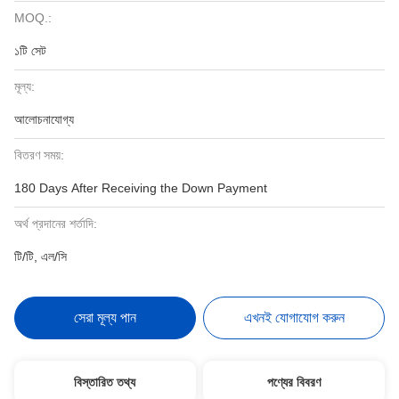
MOQ.:
১টি সেট
মূল্য:
আলোচনাযোগ্য
বিতরণ সময়:
180 Days After Receiving the Down Payment
অর্থ প্রদানের শর্তাদি:
টি/টি, এল/সি
সেরা মূল্য পান
এখনই যোগাযোগ করুন
বিস্তারিত তথ্য
পণ্যের বিবরণ