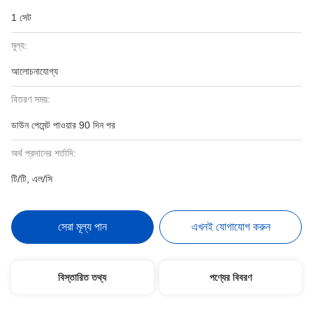
1 সেট
মূল্য:
আলোচনাযোগ্য
বিতরণ সময়:
ডাউন পেমেন্ট পাওয়ার 90 দিন পর
অর্থ প্রদানের শর্তাদি:
টি/টি, এল/সি
সেরা মূল্য পান
এখনই যোগাযোগ করুন
বিস্তারিত তথ্য
পণ্যের বিবরণ