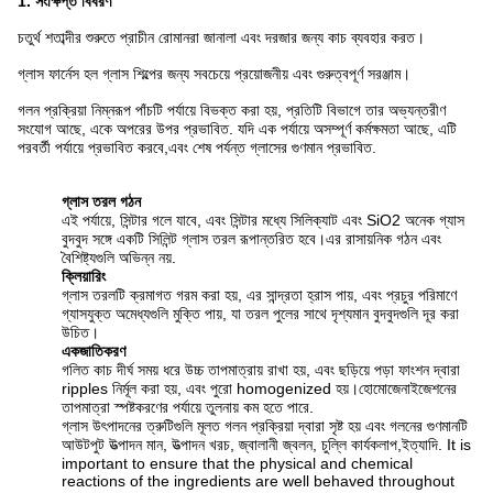
1.
সংক্ষিপ্ত বিবরণ
চতুর্থ শতাব্দীর শুরুতে প্রাচীন রোমানরা জানালা এবং দরজার জন্য কাচ ব্যবহার করত।
গ্লাস ফার্নেস হল গ্লাস শিল্পের জন্য সবচেয়ে প্রয়োজনীয় এবং গুরুত্বপূর্ণ সরঞ্জাম।
গলন প্রক্রিয়া নিম্নরূপ পাঁচটি পর্যায়ে বিভক্ত করা হয়, প্রতিটি বিভাগে তার অভ্যন্তরীণ
সংযোগ আছে, একে অপরের উপর প্রভাবিত. যদি এক পর্যায়ে অসম্পূর্ণ কর্মক্ষমতা আছে, এটি
পরবর্তী পর্যায়ে প্রভাবিত করবে,এবং শেষ পর্যন্ত গ্লাসের গুণমান প্রভাবিত.
গ্লাস তরল গঠন
এই পর্যায়ে, সিন্টার গলে যাবে, এবং সিন্টার মধ্যে সিলিক্যাট এবং SiO2 অনেক গ্যাস
বুদবুদ সঙ্গে একটি সিলিন্ট গ্লাস তরল রূপান্তরিত হবে।এর রাসায়নিক গঠন এবং
বৈশিষ্ট্যগুলি অভিন্ন নয়.
ক্লিয়ারিং
গ্লাস তরলটি ক্রমাগত গরম করা হয়, এর সান্দ্রতা হ্রাস পায়, এবং প্রচুর পরিমাণে
গ্যাসযুক্ত অমেধ্যগুলি মুক্তি পায়, যা তরল পুলের সাথে দৃশ্যমান বুদবুদগুলি দূর করা
উচিত।
একজাতিকরণ
গলিত কাচ দীর্ঘ সময় ধরে উচ্চ তাপমাত্রায় রাখা হয়, এবং ছড়িয়ে পড়া ফাংশন দ্বারা
ripples নির্মূল করা হয়, এবং পুরো homogenized হয়।হোমোজেনাইজেশনের
তাপমাত্রা স্পষ্টকরণের পর্যায়ে তুলনায় কম হতে পারে.
গ্লাস উৎপাদনের ত্রুটিগুলি মূলত গলন প্রক্রিয়া দ্বারা সৃষ্ট হয় এবং গলনের গুণমানটি
আউটপুট উত্পাদন মান, উত্পাদন খরচ, জ্বালানী জ্বলন, চুল্লি কার্যকলাপ,ইত্যাদি. It is
important to ensure that the physical and chemical
reactions of the ingredients are well behaved throughout