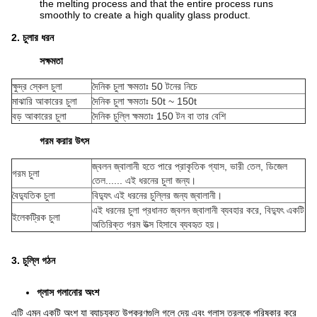
the melting process and that the entire process runs
smoothly to create a high quality glass product.
2.
চুলার ধরন
সক্ষমতা
ক্ষুদ্র স্কেল চুলা
দৈনিক চুলা ক্ষমতাঃ 50 টনের নিচে
মাঝারি আকারের চুলা
দৈনিক চুলা ক্ষমতাঃ 50t ~ 150t
বড় আকারের চুলা
দৈনিক চুল্লি ক্ষমতাঃ 150 টন বা তার বেশি
গরম করার উৎস
জ্বলন জ্বালানী হতে পারে প্রাকৃতিক গ্যাস, ভারী তেল, ডিজেল
গরম চুলা
তেল...... এই ধরনের চুলা জন্য।
বৈদ্যুতিক চুলা
বিদ্যুৎ এই ধরনের চুল্লির জন্য জ্বালানী।
এই ধরনের চুলা প্রধানত জ্বলন জ্বালানী ব্যবহার করে, বিদ্যুৎ একটি
ইলেকট্রিক চুলা
অতিরিক্ত গরম উত্স হিসাবে ব্যবহৃত হয়।
3. চুল্লি গঠন
গ্লাস গলানোর অংশ
এটি এমন একটি অংশ যা ব্যাচযুক্ত উপকরণগুলি গলে দেয় এবং গ্লাস তরলকে পরিষ্কার করে