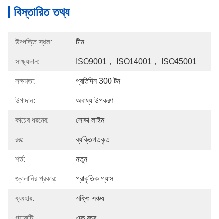
বিস্তারিত তথ্য
উৎপত্তি স্থল:
চীন
সাক্ষ্যদান:
ISO9001， ISO14001， ISO45001
সক্ষমতা:
প্রতিদিন 300 টন
উপাদান:
অবাধ্য উপকরণ
কাচের ধরনের:
সোডা লাইম
রঙ:
ব্যক্তিগতকৃত
শর্ত:
নতুন
জ্বালানির প্রকার:
প্রাকৃতিক গ্যাস
ব্যবহার:
শক্তি সঞ্চয়
গ্যারান্টি:
এক বছর