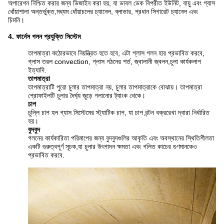
অপারেশন নিশ্চিত করার জন্য ডিজাইন করা হয়, যা ডাবল ডেক বিপরীত ইউনিট, বায়ু এবং গ্যাস
ধোঁয়াশালা অন্তর্ভুক্ত,মধ্যম ধোঁয়াচলের চ্যানেল, ব্লাভার, প্রধান সিগারেট চ্যানেল এবং
চিমনি।
4. ফার্নেস গলন প্রযুক্তি সিস্টেম
তাপমাত্রা কঠোরভাবে নিয়ন্ত্রিত হতে হবে, এটা গ্লাস গলন হার প্রভাবিত করবে,
গ্লাস তরল convection, গ্লাস গঠনের শর্ত, জ্বালানী জ্বলন,চুলা কার্যকলাপ
ইত্যাদি.
তাপমাত্রা
তাপমাত্রাটি পুরো চুলার তাপমাত্রা নয়, চুলার তাপমাত্রাকে বোঝায়। তাপমাত্রা
প্রোফাইলটি চুলার দৈর্ঘ্য জুড়ে গলানোর ট্যাংক থেকে।
চাপ
চুল্লি চাপ হল গ্যাস সিস্টেমের স্ট্যাটিক চাপ, যা চাপ বন্টন বক্ররেখা দ্বারা নির্ধারিত
হয়।
বুদবুদ
গলনের কার্যকারিতা পরিমাপের জন্য বুদবুদগুলির আকৃতি এবং অবস্থানের স্থিতিশীলতা
একটি গুরুত্বপূর্ণ সূচক,যা চুলার উৎপাদন ক্ষমতা এবং গলিত কাচের গুণমানকেও
প্রভাবিত করবে.