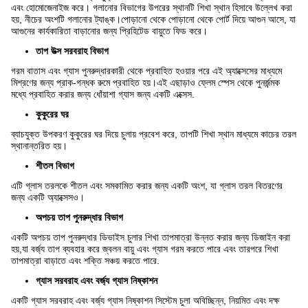
এবং হোমোজেনাইজ করে। গলানোর বিভাগের উপরের স্থানটি শিখা স্থান হিসাবে উল্লেখ করা
হয়, নীচের অংশটি গলানোর ট্যাঙ্ক।পোড়ানো থেকে পোড়ানো থেকে পোর্ট দিয়ে আগুন আসে, যা
আগুনের কার্যকারিতা বাড়ানোর জন্য প্রিহিটেড বায়ুতে ফিড করে।
তাপ উত্স সরবরাহ বিভাগ
গরম বাতাস এবং গ্যাস পুনরুদ্ধারকারী থেকে প্রবাহিত হওয়ার পরে এই অ্যাক্সেসের মাধ্যমে
মিশ্রণের জন্য প্রাক-গন্ধক রুমে প্রবাহিত হয়।এই এছাড়াও ফ্লেম স্পেস থেকে পুনর্জন্মক
মধ্যে প্রবাহিত করার জন্য ধোঁয়াশা গ্যাস জন্য একটি এক্সেস.
কুকুরের ঘর
ব্যাচযুক্ত উপকরণ কুকুরের ঘর দিয়ে চুলায় প্রবেশ করে, তাপটি শিখা স্থান মাধ্যমে কাচের তরল
স্থানান্তরিত হয়।
শীতল বিভাগ
এটি গ্লাস তরলকে শীতল এবং সমকামিত করার জন্য একটি অংশ, যা গ্লাস তরল বিতরণের
জন্য একটি অ্যাক্সেসও।
অপচয় তাপ পুনরুদ্ধার বিভাগ
একটি অপচয় তাপ পুনরুদ্ধার ডিভাইস চুলার শিখা তাপমাত্রা উন্নত করার জন্য ডিজাইন করা
হয়,যা বর্জ্য তাপ ব্যবহার করে জ্বলন বায়ু এবং গ্যাস গরম করতে পারে এবং তারপরে শিখা
তাপমাত্রা বাড়াতে এবং শক্তি সঞ্চয় করতে পারে.
গ্যাস সরবরাহ এবং বর্জ্য গ্যাস নিষ্কাশন
একটি গ্যাস সরবরাহ এবং বর্জ্য গ্যাস নিষ্কাশন সিস্টেম চুলা অবিচ্ছিন্ন, নিয়মিত এবং দক্ষ