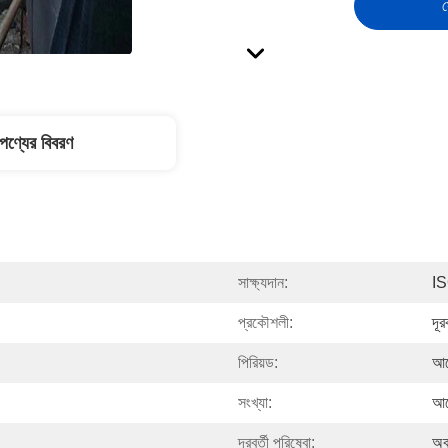
স
পণ্যের বিবরণ
সাক্ষ্যদান:
I
প্রকৌশলী:
দূর
পিরিয়ড:
আল
সংখ্যা:
আল
দূরবর্তী পরিষেবা:
অব