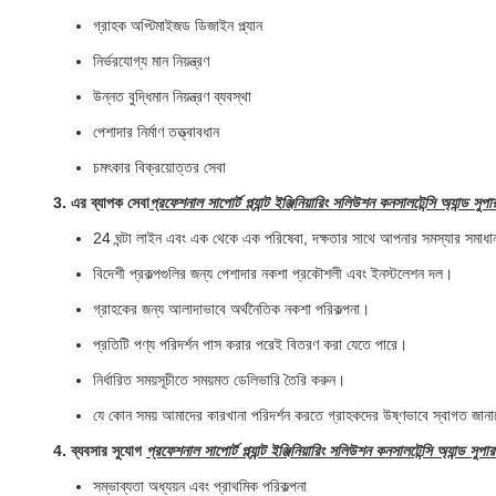
গ্রাহক অপ্টিমাইজড ডিজাইন প্ল্যান
নির্ভরযোগ্য মান নিয়ন্ত্রণ
উন্নত বুদ্ধিমান নিয়ন্ত্রণ ব্যবস্থা
পেশাদার নির্মাণ তত্ত্বাবধান
চমৎকার বিক্রয়োত্তর সেবা
3. এর ব্যাপক সেবা
প্রফেশনাল সাপোর্ট প্ল্যান্ট ইঞ্জিনিয়ারিং সলিউশন কনসালটেন্সি অ্যান্ড সুপ
24 ঘন্টা লাইন এবং এক থেকে এক পরিষেবা, দক্ষতার সাথে আপনার সমস্যার সমাধ
বিদেশী প্রকল্পগুলির জন্য পেশাদার নকশা প্রকৌশলী এবং ইনস্টলেশন দল।
গ্রাহকের জন্য আলাদাভাবে অর্থনৈতিক নকশা পরিকল্পনা।
প্রতিটি পণ্য পরিদর্শন পাস করার পরেই বিতরণ করা যেতে পারে।
নির্ধারিত সময়সূচীতে সময়মত ডেলিভারি তৈরি করুন।
যে কোন সময় আমাদের কারখানা পরিদর্শন করতে গ্রাহকদের উষ্ণভাবে স্বাগত জান
4. ব্যবসার সুযোগ
প্রফেশনাল সাপোর্ট প্ল্যান্ট ইঞ্জিনিয়ারিং সলিউশন কনসালটেন্সি অ্যান্ড সুপ
সম্ভাব্যতা অধ্যয়ন এবং প্রাথমিক পরিকল্পনা