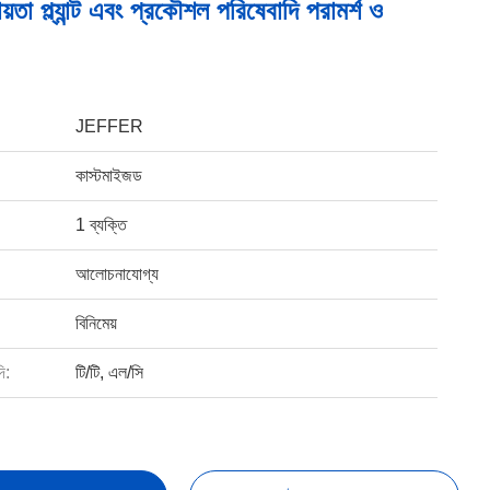
়তা প্ল্যান্ট এবং প্রকৌশল পরিষেবাদি পরামর্শ ও
JEFFER
কাস্টমাইজড
1 ব্যক্তি
আলোচনাযোগ্য
বিনিমেয়
ি:
টি/টি, এল/সি