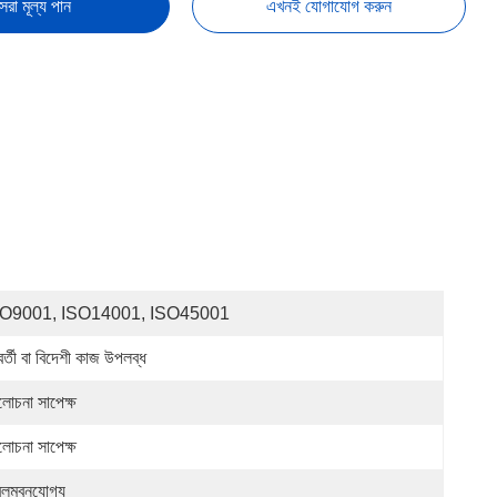
েরা মূল্য পান
এখনই যোগাযোগ করুন
SO9001, ISO14001, ISO45001
বর্তী বা বিদেশী কাজ উপলব্ধ
োচনা সাপেক্ষ
োচনা সাপেক্ষ
লম্বনযোগ্য