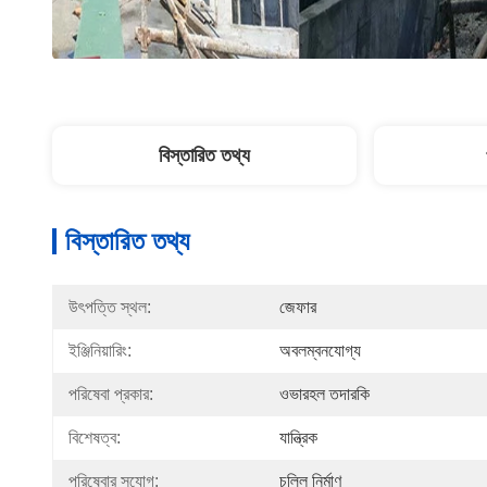
বিস্তারিত তথ্য
বিস্তারিত তথ্য
উৎপত্তি স্থল:
জেফার
ইঞ্জিনিয়ারিং:
অবলম্বনযোগ্য
পরিষেবা প্রকার:
ওভারহল তদারকি
বিশেষত্ব:
যান্ত্রিক
পরিষেবার সুযোগ:
চুল্লি নির্মাণ