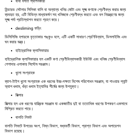
বাঁধা বসতি স্থাপনকারী
হিন্ডারড সেটলার সিলিকা বালি বা অন্যান্য খনির মোটা এবং সূক্ষ্ম কণাকে শ্রেণীবদ্ধ করার জন্য
ব্যবহৃত হয়, এটি বিভিন্ন মাধ্যাকর্ষণ সহ খনিজকে শ্রেণীবদ্ধ করতে এবং বল নিয়ন্ত্রণের জন্য
সূক্ষ্ম পর্দা প্রতিস্থাপন করতে গ্রহণ করে।
desliming ফড়িং
ডিসিলিমিং হপারকে বৃত্তাকার শঙ্কুও বলে, এটি একটি সাধারণ শ্রেণিবিন্যাস, ডিসলাইমিং এবং
ঘন করার যন্ত্র।
হাইড্রোলিক ক্লাসিফায়ার
হাইড্রোলিক ক্লাসিফায়ার হল একটি কণা শ্রেণীবিন্যাসকারী ইউনিট এবং খনিজ শ্রেণীবিন্যাস
পেশাদার এলাকায় সিস্টেম সরঞ্জাম।
ধুলো সংগ্রাহক
ব্যাগ-টাইপ ধুলো সংগ্রাহক এক ধরনের উচ্চ-দক্ষতা বিশেষ পরিশোধন সরঞ্জাম, যা পাওয়ার প্লান্ট
অ্যাশ গুদাম, গুঁড়া গুদাম ইত্যাদির শীর্ষের জন্য উপযুক্ত।
মিক্সার
মিক্সার হল এক ধরণের যান্ত্রিক সরঞ্জাম যা একজাতীয় দুই বা ততোধিক ধরণের উপকরণ একসাথে
মিশ্রিত করতে পারে।
বালতি লিফট
বালতি লিফটে উপরের অংশ, নিম্ন বিভাগ, মধ্যবর্তী বিভাগ, প্রাপ্ত বিভাগ এবং অপারেশন
বিভাগ রয়েছে।