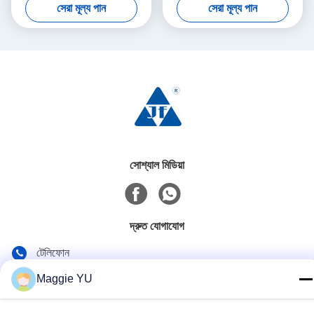
সেরা মূল্য পান
সেরা মূল্য পান
সোশ্যাল মিডিয়া
দ্রুত যোগাযোগ
টেলিফোন
+86-23-6775-9464
Maggie YU
ই-মেইল