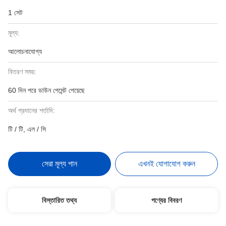
1 সেট
মূল্য:
আলোচনাযোগ্য
বিতরণ সময়:
60 দিন পরে ডাউন পেমেন্ট পেয়েছে
অর্থ প্রদানের শর্তাদি:
টি / টি, এল / সি
সেরা মূল্য পান
এখনই যোগাযোগ করুন
বিস্তারিত তথ্য
পণ্যের বিবরণ