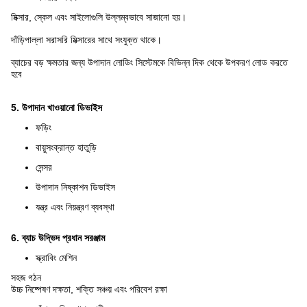
মিক্সার, স্কেল এবং সাইলোগুলি উল্লম্বভাবে সাজানো হয়।
দাঁড়িপাল্লা সরাসরি মিক্সারের সাথে সংযুক্ত থাকে।
ব্যাচের বড় ক্ষমতার জন্য উপাদান লোডিং সিস্টেমকে বিভিন্ন দিক থেকে উপকরণ লোড করতে
হবে
5. উপাদান খাওয়ানো ডিভাইস
ফড়িং
বায়ুসংক্রান্ত হাতুড়ি
সেন্সর
উপাদান নিষ্কাশন ডিভাইস
যন্ত্র এবং নিয়ন্ত্রণ ব্যবস্থা
6. ব্যাচ উদ্ভিদ প্রধান সরঞ্জাম
স্ক্রাবিং মেশিন
সহজ গঠন
উচ্চ নিষ্পেষণ দক্ষতা, শক্তি সঞ্চয় এবং পরিবেশ রক্ষা