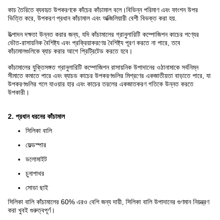
কাচ তৈরিতে ব্যবহৃত উপকরণকে কাঁচের কাঁচামাল বলে।বিভিন্ন পরিমাণ এবং ফাংশন উপর
ভিত্তি করে, উপকরণ প্রধান কাঁচামাল এবং অক্জিলিয়ারী বেশী বিভক্ত করা হয়.
উত্পাদন দক্ষতা উন্নত করার জন্য, যদি কাঁচামালের গ্রানুলারিটি কম্পোজিশন কাচের পণ্যের
ভৌত-রাসায়নিক বৈশিষ্ট্য এবং প্রক্রিয়াকরণের বৈশিষ্ট্য পূরণ করতে না পারে, তবে
কাঁচামালগুলিকে ব্যাচ করার আগে প্রিট্রিটেড করতে হবে।
কাঁচামালের যুক্তিসঙ্গত গ্রানুলারিটি কম্পোজিশন রাসায়নিক উপাদানের ওঠানামাকে সর্বনিম্ন
সীমাতে কমাতে পারে এবং ব্যাচড কাচের উপকরণগুলির মিশ্রণের একজাতীয়তা বাড়াতে পারে, যা
উপকরণগুলির গলে যাওয়ার হার এবং কাচের তরলের একজাতকরণ গতিকে উন্নত করতে
উপকারী।
2. প্রধান ধরনের কাঁচামাল
সিলিকা বালি
ফেল্ডস্পার
ডলোমাইট
চুনাপাথর
সোডা ছাই
সিলিকা বালি কাঁচামালের 60% এরও বেশি জন্য দায়ী, সিলিকা বালি উপাদানের গুণমান নিয়ন্ত্রণ
করা খুবই গুরুত্বপূর্ণ।