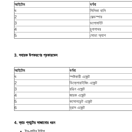
আইটেম
বর্ণনা
ঘ
সিলিকা বালি
2
ফেল্ডস্পার
3
ডলোমাইট
4
চুনাপাথর
5
সোডা অ্যাশ
3. সহায়ক উপকরণের প্রকারভেদ
আইটেম
বর্ণনা
ঘ
স্পষ্টকারী এজেন্ট
2
ডিক্লোরাইজিং এজেন্ট
3
রঙিন এজেন্ট
4
জারক এজেন্ট
5
কসোলভেন্ট এজেন্ট
6
হ্রাস এজেন্ট
4. ব্যাচ প্লান্টের সাজানোর ধরন
ইন-লাইন টাইপ