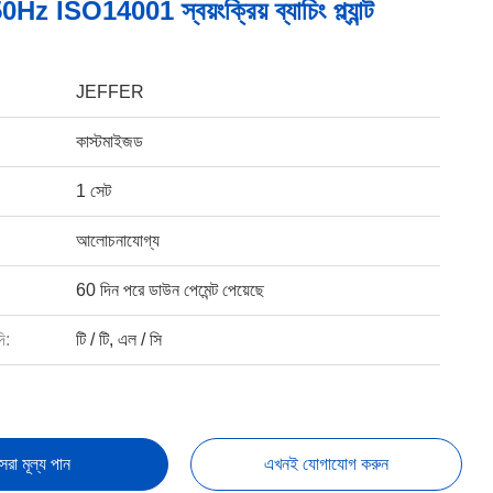
50Hz ISO14001 স্বয়ংক্রিয় ব্যাচিং প্ল্যান্ট
JEFFER
কাস্টমাইজড
1 সেট
আলোচনাযোগ্য
60 দিন পরে ডাউন পেমেন্ট পেয়েছে
ি:
টি / টি, এল / সি
েরা মূল্য পান
এখনই যোগাযোগ করুন