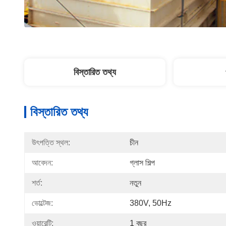
বিস্তারিত তথ্য
বিস্তারিত তথ্য
উৎপত্তি স্থল:
চীন
আবেদন:
গ্লাস শিল্প
শর্ত:
নতুন
ভোল্টেজ:
380V, 50Hz
ওয়ারেন্টি:
1 বছর