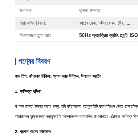
উপাদান:
হালকা ইস্পাত
প্যাকেজিং বিবরণ:
কাঠের কেস, স্টিল ফ্রেম, ট্রে ......
বিশেষভাবে তুলে ধরা:
50Hz স্বয়ংক্রিয় ব্যাচিং প্ল্যান্ট
, 
ISO14
পণ্যের বিবরণ
কাচ শিল্প, কাঁচামাল চিকিত্সা, গ্লাস ব্যাচ উদ্ভিদ, উপাদান ব্যাচিং
1. সংক্ষিপ্ত ভূমিকা
উত্পাদন দক্ষতা উন্নত করার জন্য, যদি কাঁচামালের গ্রানুলারিটি কম্পোজিশন ভৌত-রাসায়নিক বৈ
কাঁচামালের যুক্তিসঙ্গত গ্রানুলারিটি কম্পোজিশন রাসায়নিক উপাদানটির ওঠানামা সর্বন
2. প্রধান ধরনের কাঁচামাল