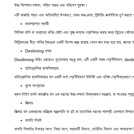
উচ্চ নিষ্পেষণ দক্ষতা, শক্তি সঞ্চয় এবং পরিবেশ সুরক্ষা।
এটি মাঝারি শক্ত এবং অতিবাহিত উপকরণ, যেমন করুণ্ডাম, সিন্টারিং বক্সাইটকে চূর্ণ করতে
বাধাপ্রাপ্ত স্থায়ী
সিলিকা বালি বা অন্যান্য খনির মোটা এবং সূক্ষ্ম কণাকে শ্রেণিবদ্ধ করার জন্য হিন্ডেড সেটলা
সিলিন্ডারের নীচে পানির ট্যাঙ্কে একটি বিশেষ যন্ত্র রয়েছে।যখন জল বন্ধ হয়ে যায়, জলের গর্
Desliming হপার
Desiliming ফড়িং এছাড়াও বৃত্তাকার শঙ্কু কল, এটি একটি সহজ শ্রেণীবিভাগ, de
হাইড্রোলিক ক্লাসিফায়ার
হাইড্রোলিক ক্লাসিফায়ার হল একটি কণা শ্রেণীবিভাগ ইউনিট এবং খনিজ শ্রেণীবদ্ধকরণ পেশ
ধুলো সংগ্রাহক
ব্যাগ-টাইপ ডাস্ট কালেক্টর হল এক ধরনের উচ্চ-দক্ষতা বিশুদ্ধকরণ সরঞ্জাম, যা পাওয়ার প্
মিক্সার
মিক্সার হল একধরনের যান্ত্রিক যন্ত্রপাতি যা দুই বা ততোধিক ধরনের সামগ্রী একসাথে মিশা
বালতি লিফট
বালতি লিফটের উপরের অংশ, নিম্ন অংশ, মধ্যবর্তী বিভাগ, ডেরিভিং বিভাগ এবং অপারেশন 