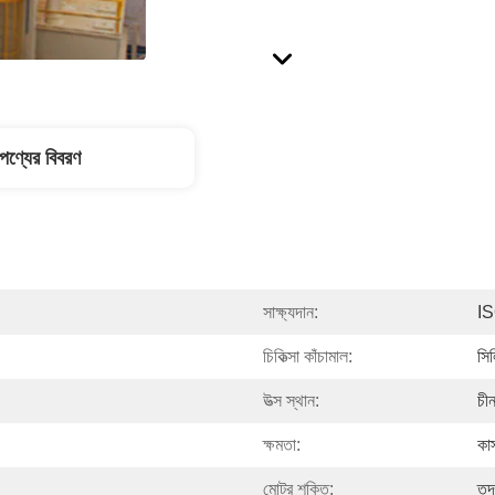
পণ্যের বিবরণ
সাক্ষ্যদান:
I
চিকিত্সা কাঁচামাল:
সি
উত্স স্থান:
চী
ক্ষমতা:
কা
মোটর শক্তি:
তদ