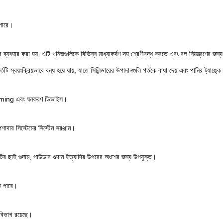
 পারে।
র ব্যবহার করা হয়, এটি খনিজগুলিকে বিভিন্ন মাধ্যাকর্ষণ সহ শ্রেণীবদ্ধ করতে এবং বল নিয়ন্ত্রণের জন্য 
তটি স্বয়ংক্রিয়ভাবে বন্ধ হয়ে যায়, যাতে সিলিন্ডারের উপাদানগুলি গর্তকে বাধা দেয় এবং পানির ট্যাঙ্
sliming এবং ঘনকরণ ডিভাইস।
াদার সিস্টেমের সিস্টেম সরঞ্জাম।
লান্টের ছাই গুদাম, পাউডার গুদাম ইত্যাদির উপরের অংশের জন্য উপযুক্ত।
তে পারে।
বিভাগ রয়েছে।