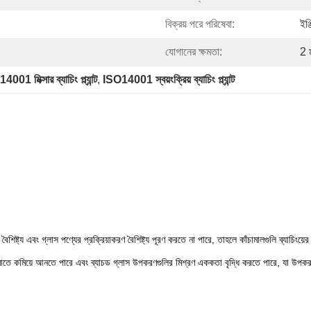
বিক্রয় পরে পরিষেবা:
ইঞ্
যোগানের ক্ষমতা:
2 
001 মিক্সার ব্যাচিং প্ল্যান্ট
, 
ISO14001 স্বয়ংক্রিয় ব্যাচিং প্ল্যান্ট
শিষ্ট্য এবং গ্লাস পণ্যের প্রক্রিয়াকরণ বৈশিষ্ট্য পূরণ করতে না পারে, তাহলে কাঁচামালগুলি ব্যাচিংয়
িম্ন সীমাতে কমিয়ে আনতে পারে এবং ব্যাচড গ্লাস উপকরণগুলির মিশ্রণ এককতা বৃদ্ধি করতে পারে, যা