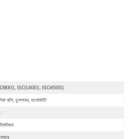
SO9001, ISO14001, ISO45001
লিকা বালি, চুনাপাথর, ডলোমাইট
ন
স্টমাইজড
নুসারে