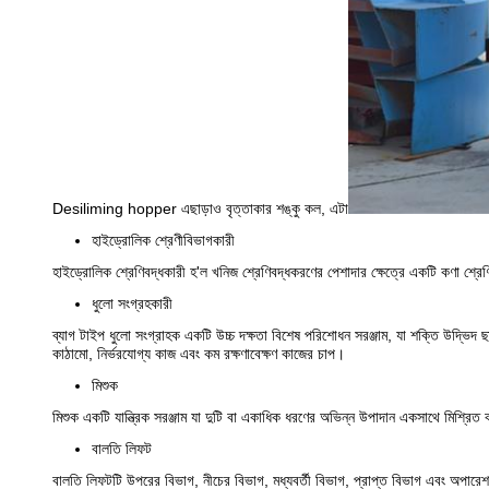
Desiliming hopper এছাড়াও বৃত্তাকার শঙ্কু কল, এটা
হাইড্রোলিক শ্রেণীবিভাগকারী
হাইড্রোলিক শ্রেণিবদ্ধকারী হ'ল খনিজ শ্রেণিবদ্ধকরণের পেশাদার ক্ষেত্রে একটি কণা শ্রে
ধুলো সংগ্রহকারী
ব্যাগ টাইপ ধুলো সংগ্রাহক একটি উচ্চ দক্ষতা বিশেষ পরিশোধন সরঞ্জাম, যা শক্তি উদ্ভিদ ছাই
কাঠামো, নির্ভরযোগ্য কাজ এবং কম রক্ষণাবেক্ষণ কাজের চাপ।
মিশুক
মিশুক একটি যান্ত্রিক সরঞ্জাম যা দুটি বা একাধিক ধরণের অভিন্ন উপাদান একসাথে মিশ্রি
বালতি লিফট
বালতি লিফটটি উপরের বিভাগ, নীচের বিভাগ, মধ্যবর্তী বিভাগ, প্রাপ্ত বিভাগ এবং অপারে