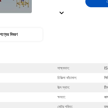
স
পণ্যের বিবরণ
সাক্ষ্যদান:
I
চিকিত্সা কাঁচামাল:
সিল
উত্স স্থান:
চী
ক্ষমতা:
কা
মোটর শক্তি:
তদ