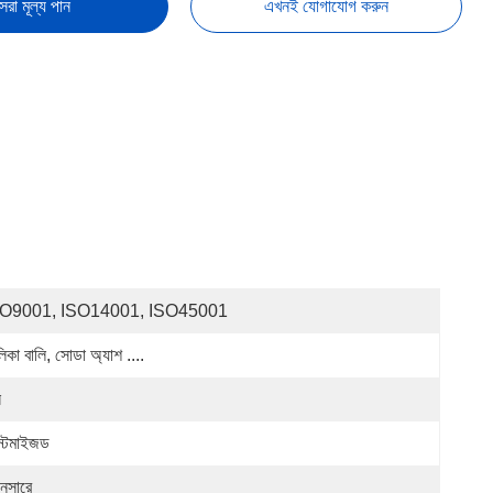
েরা মূল্য পান
এখনই যোগাযোগ করুন
SO9001, ISO14001, ISO45001
িকা বালি, সোডা অ্যাশ ....
ন
স্টমাইজড
নুসারে