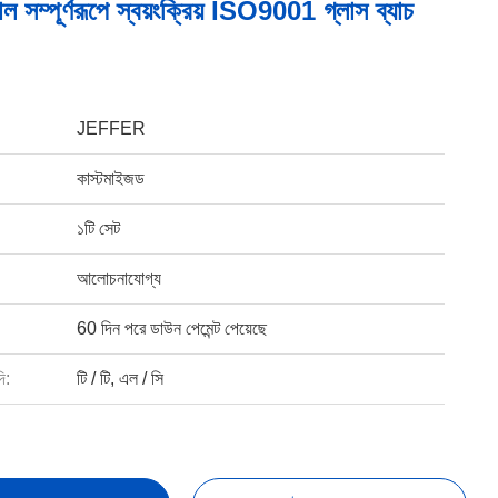
াল সম্পূর্ণরূপে স্বয়ংক্রিয় ISO9001 গ্লাস ব্যাচ
JEFFER
কাস্টমাইজড
১টি সেট
আলোচনাযোগ্য
60 দিন পরে ডাউন পেমেন্ট পেয়েছে
ি:
টি / টি, এল / সি