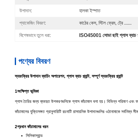
উপাদান:
হালকা ইস্পাত
প্যাকেজিং বিবরণ:
কাঠের কেস, স্টিল ফ্রেম, ট্রে ......
বিশেষভাবে তুলে ধরা:
ISO45001 সোডা ছাই গ্লাস ব্যাচ প্ল্
পণ্যের বিবরণ
স্বয়ংক্রিয় উপাদান ব্যাচিং অপারেশন, গ্লাস ব্যাচ প্ল্যান্ট, সম্পূর্ণ স্বয়ংক্রিয় প্ল্যান্ট
1সংক্ষিপ্ত ভূমিকা
গ্লাস তৈরির জন্য ব্যবহৃত উপকরণগুলিকে গ্লাস কাঁচামাল বলা হয়। বিভিন্ন পরিমাণ এবং 
কাঁচামালের যুক্তিসঙ্গত গ্রানুলারিটি রচনাটি রাসায়নিক উপাদানগুলির ওঠানামাকে সর্বনিম
2প্রধান কাঁচামালের ধরন
সিলিকাস্যান্ড