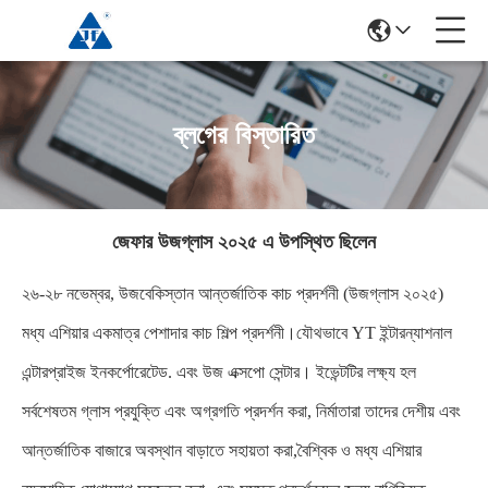
ব্লগের বিস্তারিত
জেফার উজগ্লাস ২০২৫ এ উপস্থিত ছিলেন
২৬-২৮ নভেম্বর, উজবেকিস্তান আন্তর্জাতিক কাচ প্রদর্শনী (উজগ্লাস ২০২৫)
মধ্য এশিয়ার একমাত্র পেশাদার কাচ শিল্প প্রদর্শনী।যৌথভাবে YT ইন্টারন্যাশনাল
এন্টারপ্রাইজ ইনকর্পোরেটেড. এবং উজ এক্সপো সেন্টার। ইভেন্টটির লক্ষ্য হল
সর্বশেষতম গ্লাস প্রযুক্তি এবং অগ্রগতি প্রদর্শন করা, নির্মাতারা তাদের দেশীয় এবং
আন্তর্জাতিক বাজারে অবস্থান বাড়াতে সহায়তা করা,বৈশ্বিক ও মধ্য এশিয়ার