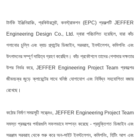
টার্নকি ইঞ্জিনিয়ারিং, প্রকিউরমেন্ট, কনস্ট্রাকশন (EPC) প্রকল্পটি JEFFER
Engineering Design Co., Ltd. দ্বারা পরিচালিত হয়েছিল, যারা কাঁচ
গলানোর চুল্লি এবং ব্যাচ প্ল্যান্টের ডিজাইন, সরবরাহ, ইনস্টলেশন, কমিশনিং এবং
উৎপাদনের সম্পূর্ণ দায়িত্ব গ্রহণ করেছিল। কাঁচ প্রকৌশলে তাদের পেশাদার দক্ষতার
উপর নির্ভর করে, JEFFER Engineering Project Team প্রকল্পের
জীবনচক্র জুড়ে ক্লায়েন্টের সাথে ঘনিষ্ঠ যোগাযোগ এবং নির্বিঘ্ন সহযোগিতা বজায়
রেখেছে।
কঠোর নির্মাণ সময়সূচী সত্ত্বেও, JEFFER Engineering Project Team
সমস্ত প্রকল্পের পর্যায়গুলি সফলভাবে সম্পন্ন করেছে - প্রযুক্তিগত ডিজাইন এবং
সরঞ্জাম সরবরাহ থেকে শুরু করে অন-সাইট ইনস্টলেশন, কমিশনিং, হিটিং আপ এবং