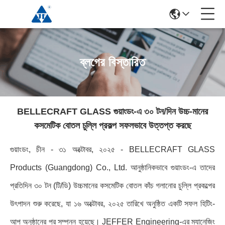
ব্লগের বিস্তারিত
BELLECRAFT GLASS গুয়াংডং-এ ৩০ টন/দিন উচ্চ-মানের
কসমেটিক বোতল চুল্লি প্রকল্প সফলভাবে উত্তপ্ত করছে
গুয়াংডং, চীন - ৩১ অক্টোবর, ২০২৫ - BELLECRAFT GLASS
Products (Guangdong) Co., Ltd. আনুষ্ঠানিকভাবে গুয়াংডং-এ তাদের
প্রতিদিন ৩০ টন (টি/ডি) উচ্চমানের কসমেটিক বোতল কাঁচ গলানোর চুল্লি প্রকল্পের
উৎপাদন শুরু করেছে, যা ১৬ অক্টোবর, ২০২৫ তারিখে অনুষ্ঠিত একটি সফল হিটিং-
আপ অনুষ্ঠানের পর সম্পন্ন হয়েছে। JEFFER Engineering-এর ম্যানেজিং