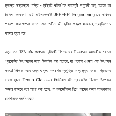
চূড়ান্ত হস্তান্তর পর্যন্ত - চুল্লিটি পরিকল্পিত সময়সূচী অনুযায়ী চালু হয়েছে তা
নিশ্চিত করেছে। এই মাইলফলকটি JEFFER Engineering-এর কার্যকর
প্রকল্প ব্যবস্থাপনা ক্ষমতা এবং জটিল কাঁচ চুল্লি প্রকল্প সরবরাহে প্রযুক্তিগত
দক্ষতা তুলে ধরে।
নতুন ৩০ টি/ডি কাঁচ গলানোর চুল্লিটি বিশেষভাবে উচ্চমানের কসমেটিক বোতল
প্যাকেজিং উৎপাদনের জন্য ডিজাইন করা হয়েছে, যা পণ্যের গুণমান এবং উৎপাদন
দক্ষতা নিশ্চিত করার জন্য উন্নত গলানোর প্রযুক্তি অন্তর্ভুক্ত করে। প্রকল্পের
সফল সূচনা Tenuo Glass-এর প্রিমিয়াম কাঁচ প্যাকেজিং বিভাগে উৎপাদন
ক্ষমতা বাড়াবে বলে আশা করা হচ্ছে, যা কসমেটিকস শিল্পে তাদের বাজার সম্প্রসারণ
কৌশলকে সমর্থন করবে।