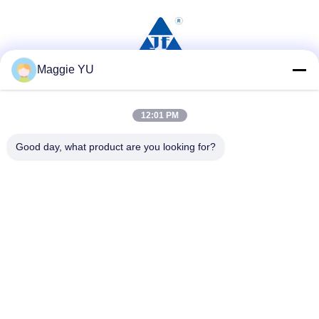
Maggie YU
সোশ্যাল মিডিয়া
12:01 PM
Good day, what product are you looking for?
দ্রুত যোগাযোগ
টেলিফোন
+86-23-6775-9464
ই-মেইল
linwyu@jeffer.com.cn
ঠিকানা
4 এফএল, বি 3 শনি বেইলিং, 98 নং স্টার রোড, নিউ উত্তর অঞ্চল, চংকিং, চীন