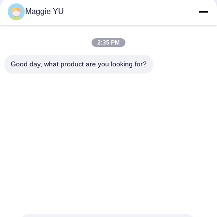
Maggie YU
সোশ্যাল মিডিয়া
2:35 PM
Good day, what product are you looking for?
দ্রুত যোগাযোগ
টেলিফোন
+86-23-6775-9464
ই-মেইল
linwyu@jeffer.com.cn
ঠিকানা
4 এফএল, বি 3 শনি বেইলিং, 98 নং স্টার রোড, নিউ উত্তর অঞ্চল, চংকিং, চীন
গোপনীয়তা নীতি
|
সাইট ম্যাপ