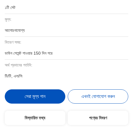
১টি সেট
মূল্য:
আলোচনাযোগ্য
বিতরণ সময়:
ডাউন পেমেন্ট পাওয়ার 150 দিন পরে
অর্থ প্রদানের শর্তাদি:
টি/টি, এল/সি
সেরা মূল্য পান
এখনই যোগাযোগ করুন
বিস্তারিত তথ্য
পণ্যের বিবরণ