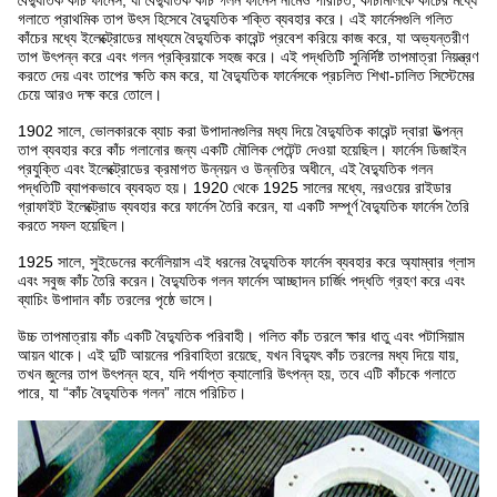
বৈদ্যুতিক কাঁচ ফার্নেস, যা বৈদ্যুতিক কাঁচ গলন ফার্নেস নামেও পরিচিত, কাঁচামালকে কাঁচের মধ্যে
গলাতে প্রাথমিক তাপ উৎস হিসেবে বৈদ্যুতিক শক্তি ব্যবহার করে। এই ফার্নেসগুলি গলিত
কাঁচের মধ্যে ইলেক্ট্রোডের মাধ্যমে বৈদ্যুতিক কারেন্ট প্রবেশ করিয়ে কাজ করে, যা অভ্যন্তরীণ
তাপ উৎপন্ন করে এবং গলন প্রক্রিয়াকে সহজ করে। এই পদ্ধতিটি সুনির্দিষ্ট তাপমাত্রা নিয়ন্ত্রণ
করতে দেয় এবং তাপের ক্ষতি কম করে, যা বৈদ্যুতিক ফার্নেসকে প্রচলিত শিখা-চালিত সিস্টেমের
চেয়ে আরও দক্ষ করে তোলে।
1902 সালে, ভোলকারকে ব্যাচ করা উপাদানগুলির মধ্য দিয়ে বৈদ্যুতিক কারেন্ট দ্বারা উত্পন্ন
তাপ ব্যবহার করে কাঁচ গলানোর জন্য একটি মৌলিক পেটেন্ট দেওয়া হয়েছিল। ফার্নেস ডিজাইন
প্রযুক্তি এবং ইলেক্ট্রোডের ক্রমাগত উন্নয়ন ও উন্নতির অধীনে, এই বৈদ্যুতিক গলন
পদ্ধতিটি ব্যাপকভাবে ব্যবহৃত হয়। 1920 থেকে 1925 সালের মধ্যে, নরওয়ের রাইডার
গ্রাফাইট ইলেক্ট্রোড ব্যবহার করে ফার্নেস তৈরি করেন, যা একটি সম্পূর্ণ বৈদ্যুতিক ফার্নেস তৈরি
করতে সফল হয়েছিল।
1925 সালে, সুইডেনের কর্নেলিয়াস এই ধরনের বৈদ্যুতিক ফার্নেস ব্যবহার করে অ্যাম্বার গ্লাস
এবং সবুজ কাঁচ তৈরি করেন। বৈদ্যুতিক গলন ফার্নেস আচ্ছাদন চার্জিং পদ্ধতি গ্রহণ করে এবং
ব্যাচিং উপাদান কাঁচ তরলের পৃষ্ঠে ভাসে।
উচ্চ তাপমাত্রায় কাঁচ একটি বৈদ্যুতিক পরিবাহী। গলিত কাঁচ তরলে ক্ষার ধাতু এবং পটাসিয়াম
আয়ন থাকে। এই দুটি আয়নের পরিবাহিতা রয়েছে, যখন বিদ্যুৎ কাঁচ তরলের মধ্য দিয়ে যায়,
তখন জুলের তাপ উৎপন্ন হবে, যদি পর্যাপ্ত ক্যালোরি উৎপন্ন হয়, তবে এটি কাঁচকে গলাতে
পারে, যা “কাঁচ বৈদ্যুতিক গলন” নামে পরিচিত।