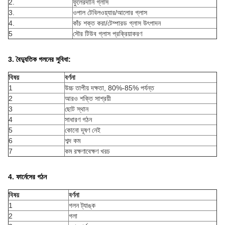
2.
ফুলেরদানি গ্লাস
3.
ওপাল টেবিলওয়্যার/আলোর গ্লাস
4.
কাঁচ শক্ত করা/টেম্পারড গ্লাস উৎপাদন
5
সৌর টিউব গ্লাস প্রক্রিয়াকরণ
3. বৈদ্যুতিক গলনের সুবিধা:
বিষয়
বর্ণনা
1
উচ্চ তাপীয় দক্ষতা, 80%-85% পর্যন্ত
2
আরও শক্তি সাশ্রয়ী
3
ছোট স্থান
4
সাধারণ গঠন
5
কোনো দূষণ নেই
6
শব্দ কম
7
কম রক্ষণাবেক্ষণ খরচ
4. ফার্নেসের গঠন
বিষয়
বর্ণনা
1
গলন ট্যাঙ্ক
2
গলা