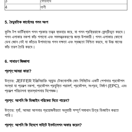
3
ফোরহার্থ
4
নালী
5. বৈদ্যুতিক ফার্নেসের গলন অংশ
কুলিং টপ ভার্টিক্যাল গলন প্রকার তত্ত্ব ব্যবহার করে, যা গলন প্রক্রিয়াকে কেন্দ্রীভূত করবে।
গলন এলাকার নকশা কাঁচ গলানো এবং সমসত্ত্বকরণের জন্য উপকারী। গলন এলাকার কোনো
ডেথ জোন নেই যা কাঁচের উপাদানের গলন দক্ষতা এবং স্বচ্ছতা নিশ্চিত করবে, যা উচ্চ মানের
কাঁচ তরল তৈরি করবে।
6. সাধারণ জিজ্ঞাসা
প্রশ্ন:
আমরা কারা?
উত্তর: JEFFER ইঞ্জিনিয়ারিং অ্যান্ড টেকনোলজি কোং লিমিটেড একটি পেশাদার প্রকৌশল
সংস্থা যা প্রকল্প নকশা, প্রকৌশল প্রযুক্তি পরামর্শ, প্রকৌশল, সংগ্রহ, নির্মাণ (EPC), এবং
প্রকল্প পরিচালনা ব্যবস্থাপনায় বিশেষজ্ঞ।
প্রশ্ন: আপনি কি ডিজাইন পরিষেবা দিতে পারেন?
উত্তর: হ্যাঁ, আমরা আপনার প্রয়োজনীয়তা অনুযায়ী সম্পূর্ণ সমাধান চিত্র ডিজাইন করতে
পারি।
প্রশ্ন: আপনি কি বিদেশে সাইটে ইনস্টলেশন অফার করেন?