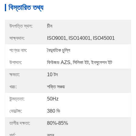
বিস্তারিত তথ্য
উৎপত্তি স্থল:
চীন
সাক্ষ্যদান:
ISO9001, ISO14001, ISO45001
পণ্যের নাম:
বৈদ্যুতিক চুল্লি
উপাদান:
ফিউজড AZS, সিলিকা ইট, ইনসুলেশন ইট
ক্ষমতা:
10 টন
খরচ:
শক্তি সঞ্চয়
উন্মত্ততা:
50Hz
ভোল্টেজ:
380 ভি
তাপীয় দক্ষতা:
80%-85%
শর্ত:
নতুন