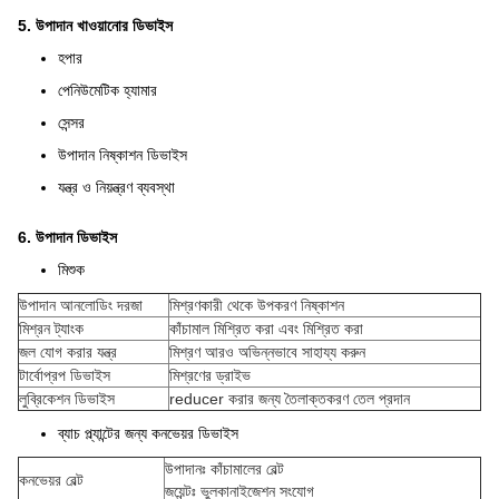
5. উপাদান খাওয়ানোর ডিভাইস
হপার
পেনিউমেটিক হ্যামার
সেন্সর
উপাদান নিষ্কাশন ডিভাইস
যন্ত্র ও নিয়ন্ত্রণ ব্যবস্থা
6. উপাদান ডিভাইস
মিশুক
উপাদান আনলোডিং দরজা
মিশ্রণকারী থেকে উপকরণ নিষ্কাশন
মিশ্রন ট্যাংক
কাঁচামাল মিশ্রিত করা এবং মিশ্রিত করা
জল যোগ করার যন্ত্র
মিশ্রণ আরও অভিন্নভাবে সাহায্য করুন
টার্বোপ্রপ ডিভাইস
মিশ্রণের ড্রাইভ
লুব্রিকেশন ডিভাইস
reducer করার জন্য তৈলাক্তকরণ তেল প্রদান
ব্যাচ প্ল্যান্টের জন্য কনভেয়র ডিভাইস
উপাদানঃ কাঁচামালের বেল্ট
কনভেয়র বেল্ট
জয়েন্টঃ ভুলকানাইজেশন সংযোগ