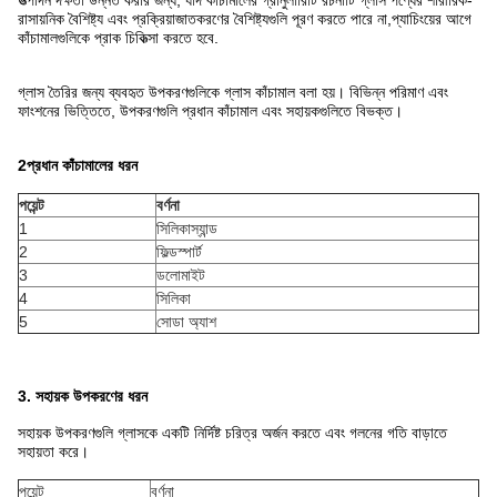
উত্পাদন দক্ষতা উন্নত করার জন্য, যদি কাঁচামালের গ্রানুলারিটি রচনাটি গ্লাস পণ্যের শারীরিক-
রাসায়নিক বৈশিষ্ট্য এবং প্রক্রিয়াজাতকরণের বৈশিষ্ট্যগুলি পূরণ করতে পারে না,প্যাচিংয়ের আগে
কাঁচামালগুলিকে প্রাক চিকিত্সা করতে হবে.
গ্লাস তৈরির জন্য ব্যবহৃত উপকরণগুলিকে গ্লাস কাঁচামাল বলা হয়। বিভিন্ন পরিমাণ এবং
ফাংশনের ভিত্তিতে, উপকরণগুলি প্রধান কাঁচামাল এবং সহায়কগুলিতে বিভক্ত।
2প্রধান কাঁচামালের ধরন
পয়েন্ট
বর্ণনা
1
সিলিকাস্যান্ড
2
ফিল্ডস্পার্ট
3
ডলোমাইট
4
সিলিকা
5
সোডা অ্যাশ
3. সহায়ক উপকরণের ধরন
সহায়ক উপকরণগুলি গ্লাসকে একটি নির্দিষ্ট চরিত্র অর্জন করতে এবং গলনের গতি বাড়াতে
সহায়তা করে।
পয়েন্ট
বর্ণনা