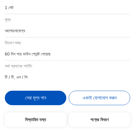
1 সেট
মূল্য:
আলোচনাযোগ্য
বিতরণ সময়:
60 দিন পরে ডাউন পেমেন্ট পেয়েছে
অর্থ প্রদানের শর্তাদি:
টি / টি, এল / সি
সেরা মূল্য পান
এখনই যোগাযোগ করুন
বিস্তারিত তথ্য
পণ্যের বিবরণ