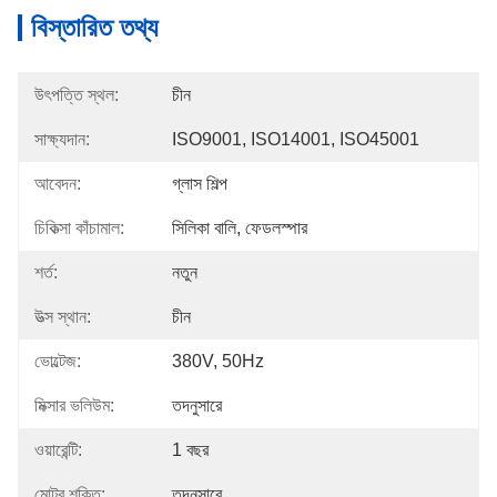
বিস্তারিত তথ্য
উৎপত্তি স্থল:
চীন
সাক্ষ্যদান:
ISO9001, ISO14001, ISO45001
আবেদন:
গ্লাস শিল্প
চিকিত্সা কাঁচামাল:
সিলিকা বালি, ফেডলস্পার
শর্ত:
নতুন
উত্স স্থান:
চীন
ভোল্টেজ:
380V, 50Hz
মিক্সার ভলিউম:
তদনুসারে
ওয়ারেন্টি:
1 বছর
মোটর শক্তি:
তদনুসারে