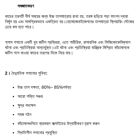
সমজাতকরণ
কাচের তরলটি দীর্ঘ সময়ের জন্য উচ্চ তাপমাত্রায় রাখা হয়, তরঙ্গ ছড়িয়ে পড়া ফাংশন দ্বারা
নির্মূল হয় এবং সামগ্রিকভাবে একত্রিত হয়।হোমোজেনাইজেশনের তাপমাত্রা ক্লিয়ারিং স্টেজের
চেয়ে কম হতে পারে।
গ্লাস গলানো একটি খুব জটিল প্রক্রিয়া, এতে শারীরিক, রাসায়নিক এবং ফিজিকোকেমিক্যাল
ঘটনা এবং প্রতিক্রিয়া অন্তর্ভুক্ত।এই ঘটনা এবং প্রতিক্রিয়া যান্ত্রিক মিশ্রিত কাঁচামালকে
জটিল গলে যাওয়া কাচের তরলের দিকে নিয়ে যায়।
2।
বৈদ্যুতিক গলানোর সুবিধা
:
উচ্চ তাপ দক্ষতা, 80%~ 85%পর্যন্ত
আরো শক্তি সঞ্চয়
ক্ষুদ্র পদক্ষেপ
সহজ গঠন
কাঁচামালগুলিতে ব্যয়বহুল অক্সাইডের উদ্বায়ীকরণ হ্রাস করুন
স্থিতিশীল গলানোর প্রযুক্তি