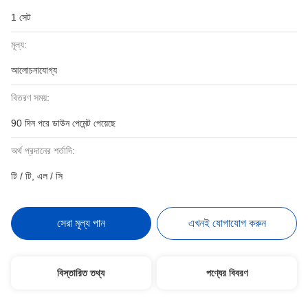
1 সেট
মূল্য:
আলোচনাযোগ্য
বিতরণ সময়:
90 দিন পরে ডাউন পেমেন্ট পেয়েছে
অর্থ প্রদানের শর্তাদি:
টি / টি, এল / সি
সেরা মূল্য পান
এখনই যোগাযোগ করুন
বিস্তারিত তথ্য
পণ্যের বিবরণ