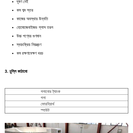
দূষণ নেই
কম শব্দ স্তর
কাজের অবস্থার উন্নতি
হোমোজেনাইজড গ্লাস তরল
উচ্চ পণ্যের গুণমান
স্বয়ংক্রিয় নিয়ন্ত্রণ
কম রক্ষণাবেক্ষণ খরচ
3. চুল্লি কাঠামো
গলানোর ট্যাংক
গলা
ফোরহিয়ার্থ
স্পাউট