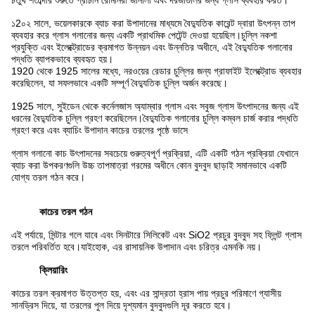
চতুর্থ শতাব্দীর শুরুতে প্রাচীন রোমানরা জানালা এবং দরজাগুলির জন্য গ্লাস ব্যবহার করত।
১2০২ সালে, ভয়েলকারকে ব্যাচ করা উপাদানের মাধ্যমে বৈদ্যুতিক কারেন্ট দ্বারা উৎপন্ন তাপ
ব্যবহার করে গ্লাস গলানোর জন্য একটি প্রাথমিক পেটেন্ট দেওয়া হয়েছিল।চুল্লি নকশা
প্রযুক্তি এবং ইলেক্ট্রোডের ক্রমাগত উন্নয়ন এবং উন্নতির অধীনে, এই বৈদ্যুতিক গলানোর
পদ্ধতি ব্যাপকভাবে ব্যবহৃত হয়।
1920 থেকে 1925 সালের মধ্যে, নরওয়ের রেডার চুল্লির জন্য গ্রাফাইট ইলেক্ট্রোড ব্যবহার
করেছিলেন, যা সফলভাবে একটি সম্পূর্ণ বৈদ্যুতিক চুল্লি অর্জন করেছে।
1925 সালে, সুইডেন থেকে কর্নেলজাস অ্যাম্বার গ্লাস এবং সবুজ গ্লাস উৎপাদনের জন্য এই
ধরনের বৈদ্যুতিক চুল্লি গ্রহণ করেছিলেন।বৈদ্যুতিক গলানোর চুল্লি কম্বল চার্জ করার পদ্ধতি
গ্রহণ করে এবং ব্যাচিং উপাদান কাচের তরলের পৃষ্ঠে ভাসে
গ্লাস গলানো কাচ উৎপাদনের সবচেয়ে গুরুত্বপূর্ণ প্রক্রিয়া, এটি একটি গঠন প্রক্রিয়া যেখানে
ব্যাচ করা উপকরণগুলি উচ্চ তাপমাত্রা গরমের অধীনে কোন বুদবুদ ছাড়াই সমানভাবে একটি
যোগ্য তরল গঠন করে।
কাচের তরল গঠন
এই পর্যায়ে, সিন্টার গলে যাবে এবং সিনটারে সিলিকেট এবং SiO2 প্রচুর বুদবুদ সহ ফ্লিন্ট গ্লাস
তরলে পরিবর্তিত হবে।যাইহোক, এর রাসায়নিক উপাদান এবং চরিত্র এমনকি নয়।
ক্লিয়ারিং
কাচের তরল ক্রমাগত উত্তপ্ত হয়, এবং এর সান্দ্রতা হ্রাস পায় প্রচুর পরিমাণে গ্যাসীয়
সানড্রিস দিয়ে, যা তরলের পুল দিয়ে দৃশ্যমান বুদবুদগুলি দূর করতে হবে।