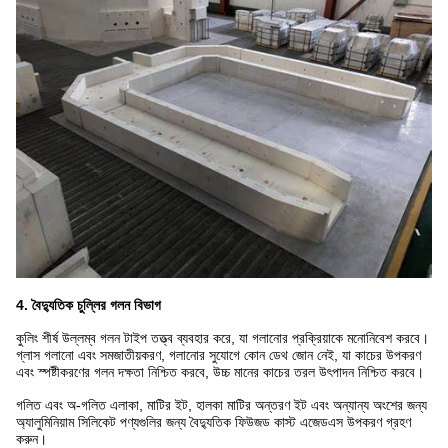
4. বৈদ্যুতিক চুল্লির গলন বিভাগ
কুলিং শীর্ষ উল্লম্ব গলন টাইপ তত্ত্ব ব্যবহার করে, যা গলানোর প্রক্রিয়াকে মনোনিবেশ করবে।
গ্লাস গলানো এবং সমজাতীয়করণ, গলানোর সুযোগে কোন ডেথ জোন নেই, যা কাচের উপকরণ
এবং স্পষ্টীকরণের গলন দক্ষতা নিশ্চিত করবে, উচ্চ মানের কাচের তরল উৎপাদন নিশ্চিত করবে।
গলিত এবং অ-গলিত এলাকা, মাটির ইট, হালকা মাটির অন্তরণ ইট এবং অন্যান্য অংশের জন্য
অ্যালুমিনিয়াম সিলিকেট পণ্যগুলির জন্য বৈদ্যুতিক ফিউজড কাস্ট এজেডএস উপকরণ গ্রহণ
করুন।