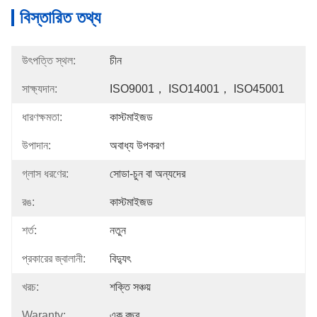
বিস্তারিত তথ্য
উৎপত্তি স্থল:
চীন
সাক্ষ্যদান:
ISO9001， ISO14001， ISO45001
ধারণক্ষমতা:
কাস্টমাইজড
উপাদান:
অবাধ্য উপকরণ
গ্লাস ধরণের:
সোডা-চুন বা অন্যদের
রঙ:
কাস্টমাইজড
শর্ত:
নতুন
প্রকারের জ্বালানী:
বিদ্যুৎ
খরচ:
শক্তি সঞ্চয়
Waranty:
এক বছর